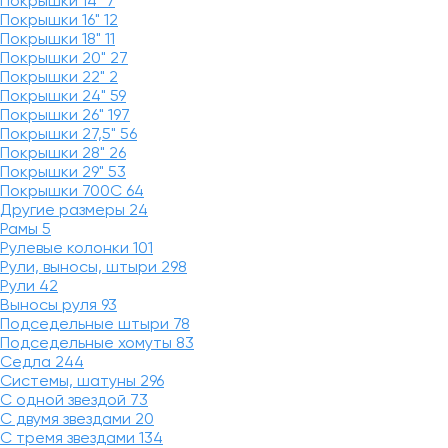
Покрышки 14"
7
Покрышки 16"
12
Покрышки 18"
11
Покрышки 20"
27
Покрышки 22"
2
Покрышки 24"
59
Покрышки 26"
197
Покрышки 27,5"
56
Покрышки 28"
26
Покрышки 29"
53
Покрышки 700C
64
Другие размеры
24
Рамы
5
Рулевые колонки
101
Рули, выносы, штыри
298
Рули
42
Выносы руля
93
Подседельные штыри
78
Подседельные хомуты
83
Седла
244
Системы, шатуны
296
С одной звездой
73
С двумя звездами
20
С тремя звездами
134