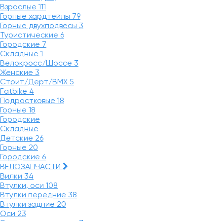
Взрослые
111
Горные хардтейлы
79
Горные двухподвесы
3
Туристические
6
Городские
7
Складные
1
Велокросс/Шоссе
3
Женские
3
Стрит/Дерт/BMX
5
Fatbike
4
Подростковые
18
Горные
18
Городские
Складные
Детские
26
Горные
20
Городские
6
ВЕЛОЗАПЧАСТИ
Вилки
34
Втулки, оси
108
Втулки передние
38
Втулки задние
20
Оси
23