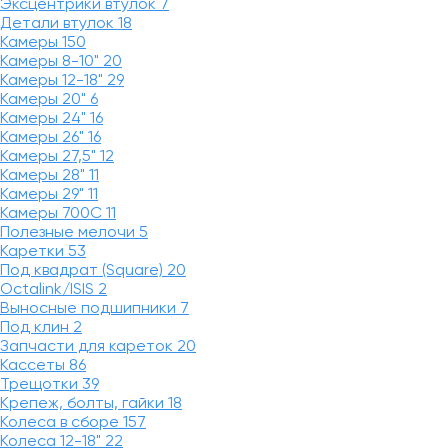
Эксцентрики втулок
7
Детали втулок
18
Камеры
150
Камеры 8-10"
20
Камеры 12-18"
29
Камеры 20"
6
Камеры 24"
16
Камеры 26"
16
Камеры 27,5"
12
Камеры 28"
11
Камеры 29"
11
Камеры 700C
11
Полезные мелочи
5
Каретки
53
Под квадрат (Square)
20
Octalink/ISIS
2
Выносные подшипники
7
Под клин
2
Запчасти для кареток
20
Кассеты
86
Трещотки
39
Крепеж, болты, гайки
18
Колеса в сборе
157
Колеса 12-18"
22