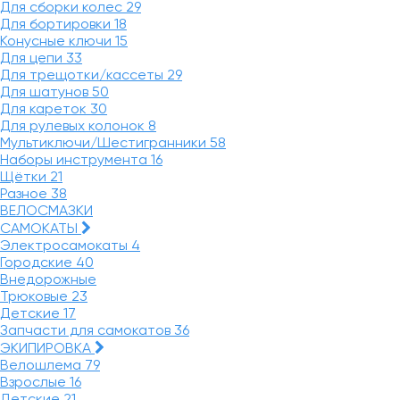
Для сборки колес
29
Для бортировки
18
Конусные ключи
15
Для цепи
33
Для трещотки/кассеты
29
Для шатунов
50
Для кареток
30
Для рулевых колонок
8
Мультиключи/Шестигранники
58
Наборы инструмента
16
Щётки
21
Разное
38
ВЕЛОСМАЗКИ
САМОКАТЫ
Электросамокаты
4
Городские
40
Внедорожные
Трюковые
23
Детские
17
Запчасти для самокатов
36
ЭКИПИРОВКА
Велошлема
79
Взрослые
16
Детские
21