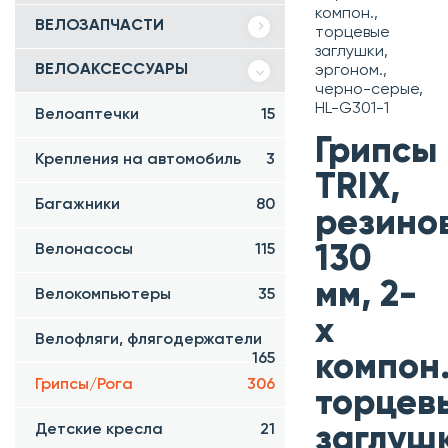
компон.,
ВЕЛОЗАПЧАСТИ
торцевые
заглушки,
ВЕЛОАКСЕССУАРЫ
эргоном.,
черно-серые,
HL-G301-1
Велоаптечки
15
Грипсы
Крепления на автомобиль
3
TRIX,
Багажники
80
резино
Велонасосы
115
130
мм, 2-
Велокомпьютеры
35
х
Велофляги, флягодержатели
компон.
165
Грипсы/Рога
306
торцев
Детские кресла
21
заглуш