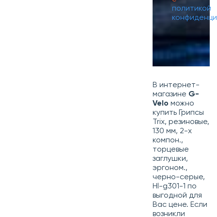
политикой
конфиденци
В интернет-
магазине
G-
Velo
можно
купить Грипсы
Trix, резиновые,
130 мм, 2-х
компон.,
торцевые
заглушки,
эргоном.,
черно-серые,
Hl-g301-1 по
выгодной для
Вас цене. Если
возникли