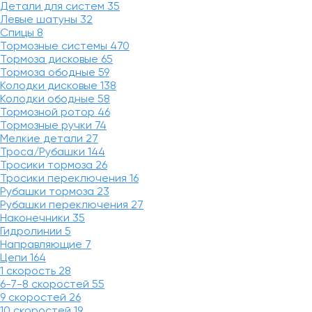
Детали для систем
35
Левые шатуны
32
Спицы
8
Тормозные системы
470
Тормоза дисковые
65
Тормоза ободные
59
Колодки дисковые
138
Колодки ободные
58
Тормозной ротор
46
Тормозные ручки
74
Мелкие детали
27
Троса/Рубашки
144
Тросики тормоза
26
Тросики переключения
16
Рубашки тормоза
23
Рубашки переключения
27
Наконечники
35
Гидролинии
5
Направляющие
7
Цепи
164
1 скорость
28
6-7-8 скоростей
55
9 скоростей
26
10 скоростей
19