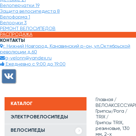
Велоперчатки
19
Защита велосипедиста
8
Велоформа
1
Велоочки
3
РЕМОНТ ВЕЛОСИПЕДОВ
РАСПРОДАЖА
КОНТАКТЫ
г. Нижний Новгород, Канавинский р-он, ул.Октябрьской
революции д.60
g-velonn@yandex.ru
Ежедневно с 9:00 до 19:00
Главная
КАТАЛОГ
ВЕЛОАКСЕССУАР
Грипсы/Рога
ЭЛЕКТРОВЕЛОСИПЕДЫ
TRIX
Грипсы TRIX,
резиновые, 130
ВЕЛОСИПЕДЫ
мм, 2-х