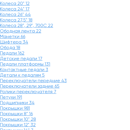
Колеса 20"
12
Колеса 24"
17
Колеса 26"
44
Колеса 27,5"
18
Колеса 28", 29", 700С
22
Ободная лента
22
Манетки
66
Шифтера
34
Обода
18
Педали
162
Детские педали
17
Педали платформы
131
Контактные педали
3
Детали к педалям
5
Переключатели передние
43
Переключатели задние
65
Ролики переключателя
7
Петухи
191
Подшипники
34
Покрышки
981
Покрышки 8"
16
Покрышки 10"
28
Покрышки 12"
32