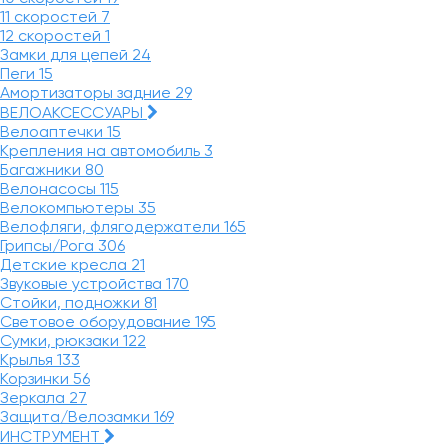
11 скоростей
7
12 скоростей
1
Замки для цепей
24
Пеги
15
Амортизаторы задние
29
ВЕЛОАКСЕССУАРЫ
Велоаптечки
15
Крепления на автомобиль
3
Багажники
80
Велонасосы
115
Велокомпьютеры
35
Велофляги, флягодержатели
165
Грипсы/Рога
306
Детские кресла
21
Звуковые устройства
170
Стойки, подножки
81
Световое оборудование
195
Сумки, рюкзаки
122
Крылья
133
Корзинки
56
Зеркала
27
Защита/Велозамки
169
ИНСТРУМЕНТ