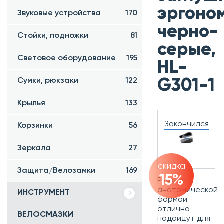
эргоном
Звуковые устройства
170
черно-
Стойки, подножки
81
серые,
Световое оборудование
195
HL-
Сумки, рюкзаки
122
G301-1
Крылья
133
Закончился
Корзинки
56
Зеркала
27
скидка
Защита/Велозамки
169
15%
Ручки с
анатомической
ИНСТРУМЕНТ
формой
отлично
ВЕЛОСМАЗКИ
подойдут для