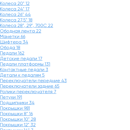
Колеса 20"
12
Колеса 24"
17
Колеса 26"
44
Колеса 27,5"
18
Колеса 28", 29", 700С
22
Ободная лента
22
Манетки
66
Шифтера
34
Обода
18
Педали
162
Детские педали
17
Педали платформы
131
Контактные педали
3
Детали к педалям
5
Переключатели передние
43
Переключатели задние
65
Ролики переключателя
7
Петухи
191
Подшипники
34
Покрышки
981
Покрышки 8"
16
Покрышки 10"
28
Покрышки 12"
32