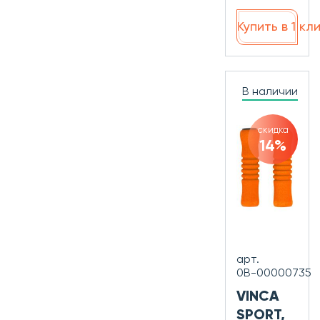
Купить в 1 кл
В наличии
скидка
14%
арт.
0В-00000735
VINCA
SPORT,