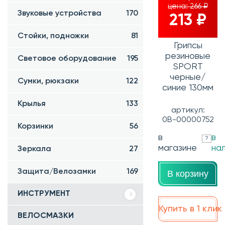
цена:
266 ₽
Звуковые устройства
170
213 ₽
Стойки, подножки
81
Грипсы
резиновые
Световое оборудование
195
SPORT
черные/
Сумки, рюкзаки
122
синие 130мм
Крылья
133
артикул:
0В-00000752
Корзинки
56
в
в
?
магазине
на
Зеркала
27
Защита/Велозамки
169
В корзину
ИНСТРУМЕНТ
Купить в 1 клик
ВЕЛОСМАЗКИ