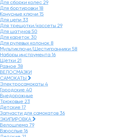
Для сборки колес
29
Для бортировки
18
Конусные ключи
15
Для цепи
33
Для трещотки/кассеты
29
Для шатунов
50
Для кареток
30
Для рулевых колонок
8
Мультиключи/Шестигранники
58
Наборы инструмента
16
Щётки
21
Разное
38
ВЕЛОСМАЗКИ
САМОКАТЫ
Электросамокаты
4
Городские
40
Внедорожные
Трюковые
23
Детские
17
Запчасти для самокатов
36
ЭКИПИРОВКА
Велошлема
79
Взрослые
16
Детские
21