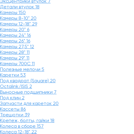
Эксцентрики втулок
7
Детали втулок
18
Камеры
150
Камеры 8-10"
20
Камеры 12-18"
29
Камеры 20"
6
Камеры 24"
16
Камеры 26"
16
Камеры 27,5"
12
Камеры 28"
11
Камеры 29"
11
Камеры 700C
11
Полезные мелочи
5
Каретки
53
Под квадрат (Square)
20
Octalink/ISIS
2
Выносные подшипники
7
Под клин
2
Запчасти для кареток
20
Кассеты
86
Трещотки
39
Крепеж, болты, гайки
18
Колеса в сборе
157
Колеса 12-18"
22