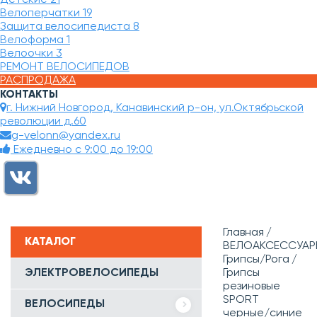
Велоперчатки
19
Защита велосипедиста
8
Велоформа
1
Велоочки
3
РЕМОНТ ВЕЛОСИПЕДОВ
РАСПРОДАЖА
КОНТАКТЫ
г. Нижний Новгород, Канавинский р-он, ул.Октябрьской
революции д.60
g-velonn@yandex.ru
Ежедневно с 9:00 до 19:00
Главная
КАТАЛОГ
ВЕЛОАКСЕССУАР
Грипсы/Рога
ЭЛЕКТРОВЕЛОСИПЕДЫ
Грипсы
резиновые
SPORT
ВЕЛОСИПЕДЫ
черные/синие