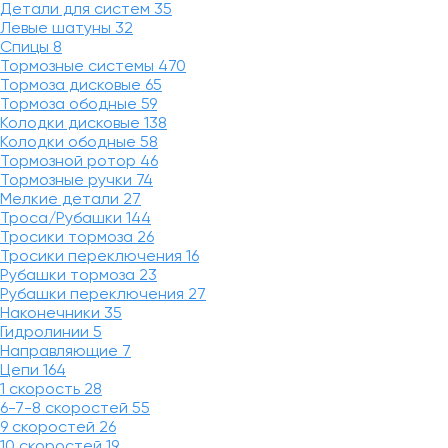
Детали для систем
35
Левые шатуны
32
Спицы
8
Тормозные системы
470
Тормоза дисковые
65
Тормоза ободные
59
Колодки дисковые
138
Колодки ободные
58
Тормозной ротор
46
Тормозные ручки
74
Мелкие детали
27
Троса/Рубашки
144
Тросики тормоза
26
Тросики переключения
16
Рубашки тормоза
23
Рубашки переключения
27
Наконечники
35
Гидролинии
5
Направляющие
7
Цепи
164
1 скорость
28
6-7-8 скоростей
55
9 скоростей
26
10 скоростей
19