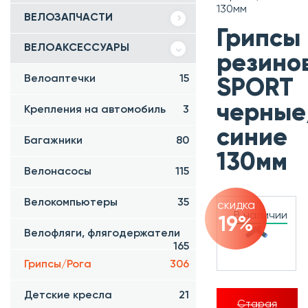
130мм
ВЕЛОЗАПЧАСТИ
Грипсы
ВЕЛОАКСЕССУАРЫ
резино
Велоаптечки
15
SPORT
черные
Крепления на автомобиль
3
синие
Багажники
80
130мм
Велонасосы
115
Велокомпьютеры
35
скидка
В наличии
19%
Велофляги, флягодержатели
165
Грипсы/Рога
306
Детские кресла
21
Старая