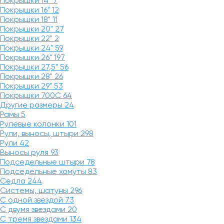
Покрышки 14"
7
Покрышки 16"
12
Покрышки 18"
11
Покрышки 20"
27
Покрышки 22"
2
Покрышки 24"
59
Покрышки 26"
197
Покрышки 27,5"
56
Покрышки 28"
26
Покрышки 29"
53
Покрышки 700C
64
Другие размеры
24
Рамы
5
Рулевые колонки
101
Рули, выносы, штыри
298
Рули
42
Выносы руля
93
Подседельные штыри
78
Подседельные хомуты
83
Седла
244
Системы, шатуны
296
С одной звездой
73
С двумя звездами
20
С тремя звездами
134