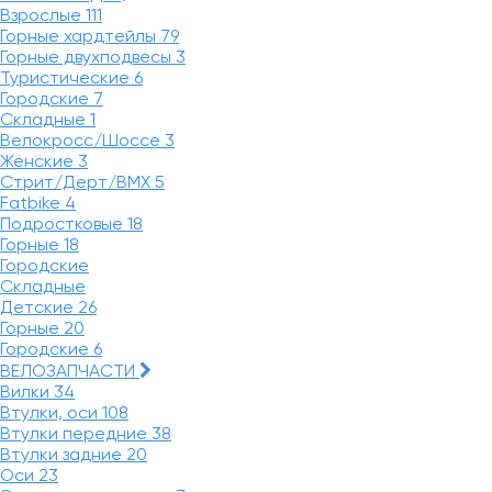
Взрослые
111
Горные хардтейлы
79
Горные двухподвесы
3
Туристические
6
Городские
7
Складные
1
Велокросс/Шоссе
3
Женские
3
Стрит/Дерт/BMX
5
Fatbike
4
Подростковые
18
Горные
18
Городские
Складные
Детские
26
Горные
20
Городские
6
ВЕЛОЗАПЧАСТИ
Вилки
34
Втулки, оси
108
Втулки передние
38
Втулки задние
20
Оси
23