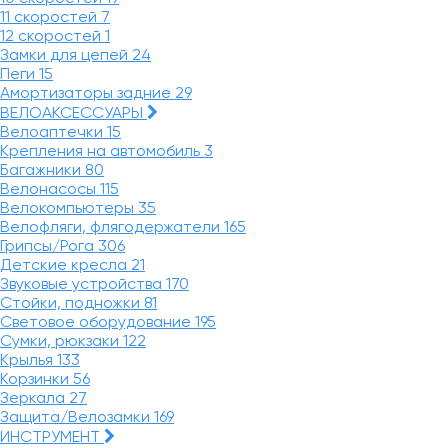
11 скоростей
7
12 скоростей
1
Замки для цепей
24
Пеги
15
Амортизаторы задние
29
ВЕЛОАКСЕССУАРЫ
Велоаптечки
15
Крепления на автомобиль
3
Багажники
80
Велонасосы
115
Велокомпьютеры
35
Велофляги, флягодержатели
165
Грипсы/Рога
306
Детские кресла
21
Звуковые устройства
170
Стойки, подножки
81
Световое оборудование
195
Сумки, рюкзаки
122
Крылья
133
Корзинки
56
Зеркала
27
Защита/Велозамки
169
ИНСТРУМЕНТ