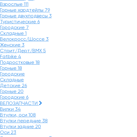
Взрослые
111
Горные хардтейлы
79
Горные двухподвесы
3
Туристические
6
Городские
7
Складные
1
Велокросс/Шоссе
3
Женские
3
Стрит/Дерт/BMX
5
Fatbike
4
Подростковые
18
Горные
18
Городские
Складные
Детские
26
Горные
20
Городские
6
ВЕЛОЗАПЧАСТИ
Вилки
34
Втулки, оси
108
Втулки передние
38
Втулки задние
20
Оси
23