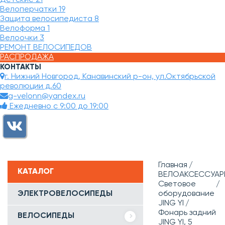
Велоперчатки
19
Защита велосипедиста
8
Велоформа
1
Велоочки
3
РЕМОНТ ВЕЛОСИПЕДОВ
РАСПРОДАЖА
КОНТАКТЫ
г. Нижний Новгород, Канавинский р-он, ул.Октябрьской
революции д.60
g-velonn@yandex.ru
Ежедневно с 9:00 до 19:00
Главная
КАТАЛОГ
ВЕЛОАКСЕССУАР
Световое
ЭЛЕКТРОВЕЛОСИПЕДЫ
оборудование
JING YI
Фонарь задний
ВЕЛОСИПЕДЫ
JING YI, 5