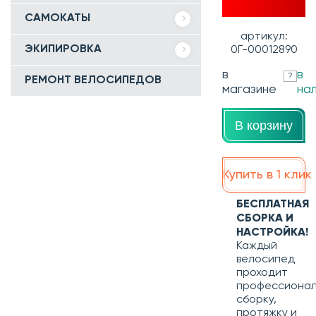
САМОКАТЫ
артикул:
ЭКИПИРОВКА
0Г-00012890
в
в
?
РЕМОНТ ВЕЛОСИПЕДОВ
магазине
на
В корзину
Купить в 1 клик
БЕСПЛАТНАЯ
СБОРКА И
НАСТРОЙКА!
Каждый
велосипед
проходит
профессиона
сборку,
протяжку и