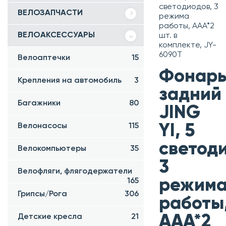
светодиодов, 3
ВЕЛОЗАПЧАСТИ
режима
работы, AAA*2
ВЕЛОАКСЕССУАРЫ
шт. в
комплекте, JY-
6090T
Велоаптечки
15
Фонар
Крепления на автомобиль
3
задний
Багажники
80
JING
Велонасосы
115
YI, 5
светод
Велокомпьютеры
35
3
Велофляги, флягодержатели
режим
165
Грипсы/Рога
306
работы
Детские кресла
21
AAA*2