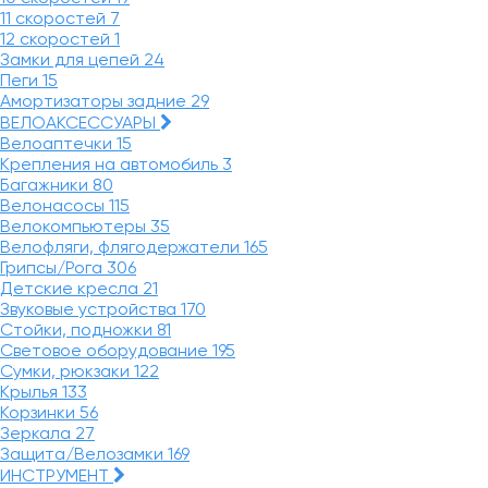
11 скоростей
7
12 скоростей
1
Замки для цепей
24
Пеги
15
Амортизаторы задние
29
ВЕЛОАКСЕССУАРЫ
Велоаптечки
15
Крепления на автомобиль
3
Багажники
80
Велонасосы
115
Велокомпьютеры
35
Велофляги, флягодержатели
165
Грипсы/Рога
306
Детские кресла
21
Звуковые устройства
170
Стойки, подножки
81
Световое оборудование
195
Сумки, рюкзаки
122
Крылья
133
Корзинки
56
Зеркала
27
Защита/Велозамки
169
ИНСТРУМЕНТ