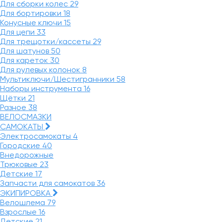
Для сборки колес
29
Для бортировки
18
Конусные ключи
15
Для цепи
33
Для трещотки/кассеты
29
Для шатунов
50
Для кареток
30
Для рулевых колонок
8
Мультиключи/Шестигранники
58
Наборы инструмента
16
Щётки
21
Разное
38
ВЕЛОСМАЗКИ
САМОКАТЫ
Электросамокаты
4
Городские
40
Внедорожные
Трюковые
23
Детские
17
Запчасти для самокатов
36
ЭКИПИРОВКА
Велошлема
79
Взрослые
16
Детские
21