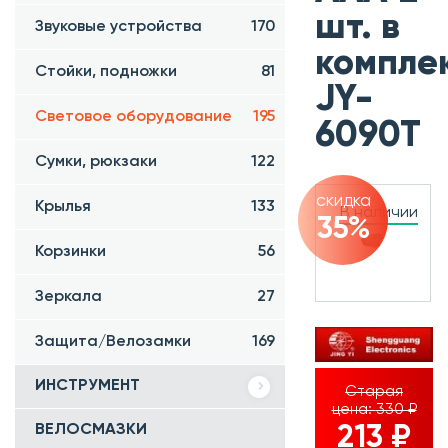
шт. в
Звуковые устройства
170
комплек
Стойки, подножки
81
JY-
Световое оборудование
195
6090T
Сумки, рюкзаки
122
скидка
Крылья
133
В наличии
35%
Корзинки
56
Зеркала
27
Защита/Велозамки
169
ИНСТРУМЕНТ
Старая
цена:
330 ₽
ВЕЛОСМАЗКИ
213 ₽