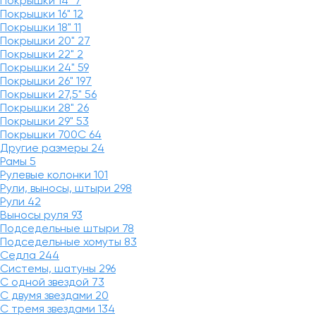
Покрышки 14"
7
Покрышки 16"
12
Покрышки 18"
11
Покрышки 20"
27
Покрышки 22"
2
Покрышки 24"
59
Покрышки 26"
197
Покрышки 27,5"
56
Покрышки 28"
26
Покрышки 29"
53
Покрышки 700C
64
Другие размеры
24
Рамы
5
Рулевые колонки
101
Рули, выносы, штыри
298
Рули
42
Выносы руля
93
Подседельные штыри
78
Подседельные хомуты
83
Седла
244
Системы, шатуны
296
С одной звездой
73
С двумя звездами
20
С тремя звездами
134