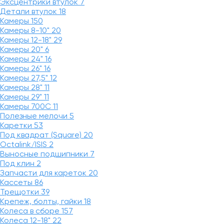
Эксцентрики втулок
7
Детали втулок
18
Камеры
150
Камеры 8-10"
20
Камеры 12-18"
29
Камеры 20"
6
Камеры 24"
16
Камеры 26"
16
Камеры 27,5"
12
Камеры 28"
11
Камеры 29"
11
Камеры 700C
11
Полезные мелочи
5
Каретки
53
Под квадрат (Square)
20
Octalink/ISIS
2
Выносные подшипники
7
Под клин
2
Запчасти для кареток
20
Кассеты
86
Трещотки
39
Крепеж, болты, гайки
18
Колеса в сборе
157
Колеса 12-18"
22