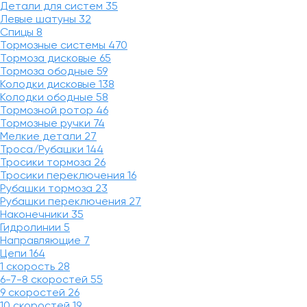
Детали для систем
35
Левые шатуны
32
Спицы
8
Тормозные системы
470
Тормоза дисковые
65
Тормоза ободные
59
Колодки дисковые
138
Колодки ободные
58
Тормозной ротор
46
Тормозные ручки
74
Мелкие детали
27
Троса/Рубашки
144
Тросики тормоза
26
Тросики переключения
16
Рубашки тормоза
23
Рубашки переключения
27
Наконечники
35
Гидролинии
5
Направляющие
7
Цепи
164
1 скорость
28
6-7-8 скоростей
55
9 скоростей
26
10 скоростей
19