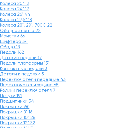
Колеса 20"
12
Колеса 24"
17
Колеса 26"
44
Колеса 27,5"
18
Колеса 28", 29", 700С
22
Ободная лента
22
Манетки
66
Шифтера
34
Обода
18
Педали
162
Детские педали
17
Педали платформы
131
Контактные педали
3
Детали к педалям
5
Переключатели передние
43
Переключатели задние
65
Ролики переключателя
7
Петухи
191
Подшипники
34
Покрышки
981
Покрышки 8"
16
Покрышки 10"
28
Покрышки 12"
32