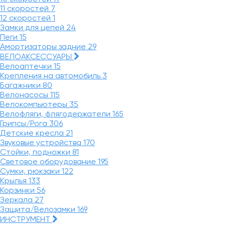
11 скоростей
7
12 скоростей
1
Замки для цепей
24
Пеги
15
Амортизаторы задние
29
ВЕЛОАКСЕССУАРЫ
Велоаптечки
15
Крепления на автомобиль
3
Багажники
80
Велонасосы
115
Велокомпьютеры
35
Велофляги, флягодержатели
165
Грипсы/Рога
306
Детские кресла
21
Звуковые устройства
170
Стойки, подножки
81
Световое оборудование
195
Сумки, рюкзаки
122
Крылья
133
Корзинки
56
Зеркала
27
Защита/Велозамки
169
ИНСТРУМЕНТ