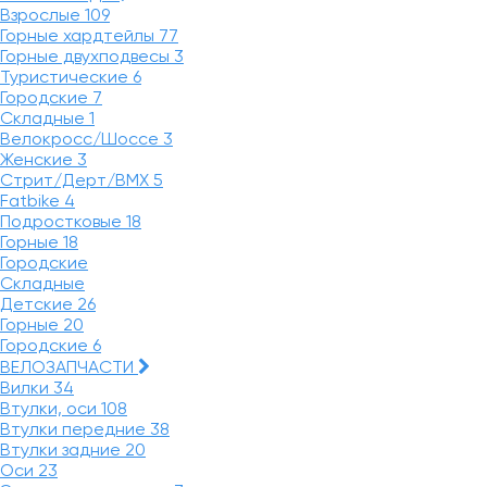
Взрослые
109
Горные хардтейлы
77
Горные двухподвесы
3
Туристические
6
Городские
7
Складные
1
Велокросс/Шоссе
3
Женские
3
Стрит/Дерт/BMX
5
Fatbike
4
Подростковые
18
Горные
18
Городские
Складные
Детские
26
Горные
20
Городские
6
ВЕЛОЗАПЧАСТИ
Вилки
34
Втулки, оси
108
Втулки передние
38
Втулки задние
20
Оси
23