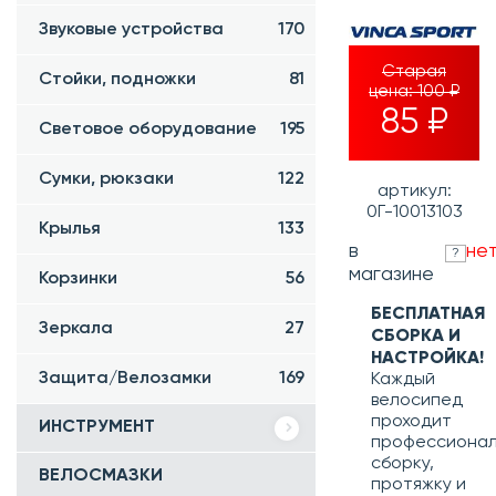
Звуковые устройства
170
Старая
Стойки, подножки
81
цена:
100 ₽
85 ₽
Световое оборудование
195
Сумки, рюкзаки
122
артикул:
0Г-10013103
Крылья
133
в
не
?
магазине
Корзинки
56
БЕСПЛАТНАЯ
Зеркала
27
СБОРКА И
НАСТРОЙКА!
Защита/Велозамки
169
Каждый
велосипед
проходит
ИНСТРУМЕНТ
профессиона
сборку,
ВЕЛОСМАЗКИ
протяжку и