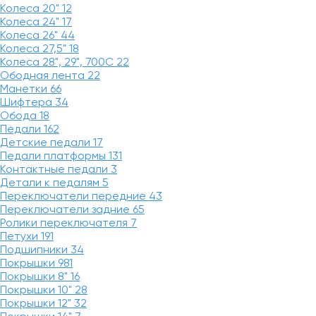
Колеса 20"
12
Колеса 24"
17
Колеса 26"
44
Колеса 27,5"
18
Колеса 28", 29", 700С
22
Ободная лента
22
Манетки
66
Шифтера
34
Обода
18
Педали
162
Детские педали
17
Педали платформы
131
Контактные педали
3
Детали к педалям
5
Переключатели передние
43
Переключатели задние
65
Ролики переключателя
7
Петухи
191
Подшипники
34
Покрышки
981
Покрышки 8"
16
Покрышки 10"
28
Покрышки 12"
32