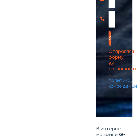
Отправляя
форму,
вы
соглашает
с
политикой
конфиденци
В интернет-
магазине
G-