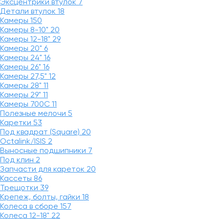
Эксцентрики втулок
7
Детали втулок
18
Камеры
150
Камеры 8-10"
20
Камеры 12-18"
29
Камеры 20"
6
Камеры 24"
16
Камеры 26"
16
Камеры 27,5"
12
Камеры 28"
11
Камеры 29"
11
Камеры 700C
11
Полезные мелочи
5
Каретки
53
Под квадрат (Square)
20
Octalink/ISIS
2
Выносные подшипники
7
Под клин
2
Запчасти для кареток
20
Кассеты
86
Трещотки
39
Крепеж, болты, гайки
18
Колеса в сборе
157
Колеса 12-18"
22