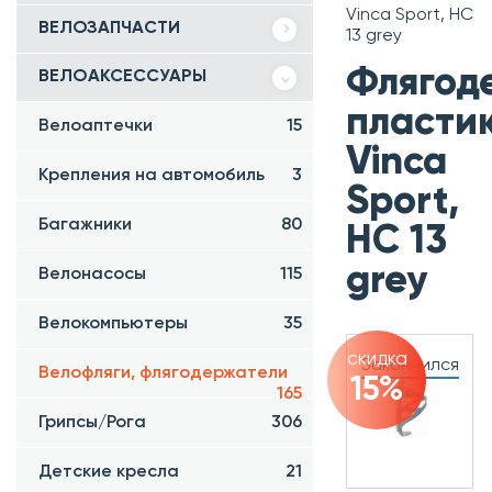
Vinca Sport, HC
ВЕЛОЗАПЧАСТИ
13 grey
Флягод
ВЕЛОАКСЕССУАРЫ
пласти
Велоаптечки
15
Vinca
Крепления на автомобиль
3
Sport,
Багажники
80
HC 13
grey
Велонасосы
115
Велокомпьютеры
35
скидка
Закончился
Велофляги, флягодержатели
15%
165
Грипсы/Рога
306
Детские кресла
21