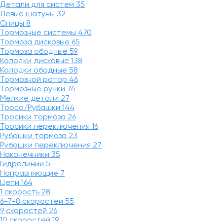
Детали для систем
35
Левые шатуны
32
Спицы
8
Тормозные системы
470
Тормоза дисковые
65
Тормоза ободные
59
Колодки дисковые
138
Колодки ободные
58
Тормозной ротор
46
Тормозные ручки
74
Мелкие детали
27
Троса/Рубашки
144
Тросики тормоза
26
Тросики переключения
16
Рубашки тормоза
23
Рубашки переключения
27
Наконечники
35
Гидролинии
5
Направляющие
7
Цепи
164
1 скорость
28
6-7-8 скоростей
55
9 скоростей
26
10 скоростей
19