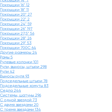
Покрышки 14"
7
Покрышки 16"
12
Покрышки 18"
11
Покрышки 20"
27
Покрышки 22"
2
Покрышки 24"
59
Покрышки 26"
197
Покрышки 27,5"
56
Покрышки 28"
26
Покрышки 29"
53
Покрышки 700C
64
Другие размеры
24
Рамы
5
Рулевые колонки
101
Рули, выносы, штыри
298
Рули
42
Выносы руля
93
Подседельные штыри
78
Подседельные хомуты
83
Седла
244
Системы, шатуны
296
С одной звездой
73
С двумя звездами
20
С тремя звездами
134