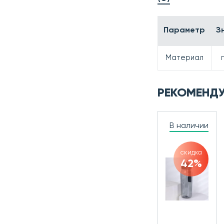
Параметр
З
Материал
РЕКОМЕНД
В наличии
скидка
42%