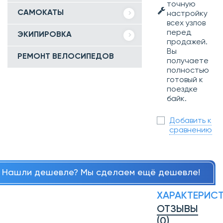
точную
САМОКАТЫ
настройку
всех узлов
перед
ЭКИПИРОВКА
продажей.
Вы
РЕМОНТ ВЕЛОСИПЕДОВ
получаете
полностью
готовый к
поездке
байк.
Добавить к
сравнению
Нашли дешевле? Мы сделаем ещё дешевле!
ХАРАКТЕРИС
ОТЗЫВЫ
(0)