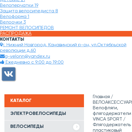
Велоперчатки
19
Защита велосипедиста
8
Велоформа
1
Велоочки
3
РЕМОНТ ВЕЛОСИПЕДОВ
РАСПРОДАЖА
КОНТАКТЫ
г. Нижний Новгород, Канавинский р-он, ул.Октябрьской
революции д.60
g-velonn@yandex.ru
Ежедневно с 9:00 до 19:00
Главная
КАТАЛОГ
ВЕЛОАКСЕССУАР
Велофляги,
ЭЛЕКТРОВЕЛОСИПЕДЫ
флягодержатели
VINCA SPORT
Флягодержатель
ВЕЛОСИПЕДЫ
пластиковый