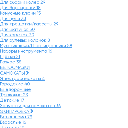
Для сборки колес
29
Для бортировки
18
Конусные ключи
15
Для цепи
33
Для трещотки/кассеты
29
Для шатунов
50
Для кареток
30
Для рулевых колонок
8
Мультиключи/Шестигранники
58
Наборы инструмента
16
Щётки
21
Разное
38
ВЕЛОСМАЗКИ
САМОКАТЫ
Электросамокаты
4
Городские
40
Внедорожные
Трюковые
23
Детские
17
Запчасти для самокатов
36
ЭКИПИРОВКА
Велошлема
79
Взрослые
16
Детские
21