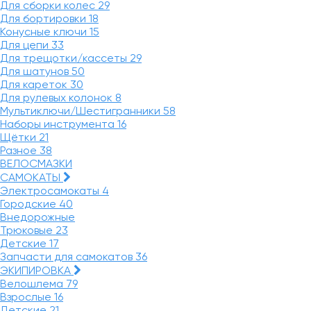
Для сборки колес
29
Для бортировки
18
Конусные ключи
15
Для цепи
33
Для трещотки/кассеты
29
Для шатунов
50
Для кареток
30
Для рулевых колонок
8
Мультиключи/Шестигранники
58
Наборы инструмента
16
Щётки
21
Разное
38
ВЕЛОСМАЗКИ
САМОКАТЫ
Электросамокаты
4
Городские
40
Внедорожные
Трюковые
23
Детские
17
Запчасти для самокатов
36
ЭКИПИРОВКА
Велошлема
79
Взрослые
16
Детские
21