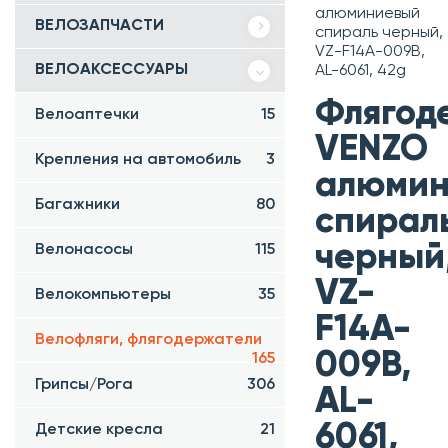
алюминиевый
ВЕЛОЗАПЧАСТИ
спираль черный,
VZ-F14A-009B,
ВЕЛОАКСЕССУАРЫ
AL-6061, 42g
Флягод
Велоаптечки
15
VENZO
Крепления на автомобиль
3
алюмин
Багажники
80
спирал
черный
Велонасосы
115
VZ-
Велокомпьютеры
35
F14A-
Велофляги, флягодержатели
009B,
165
Грипсы/Рога
306
AL-
6061,
Детские кресла
21