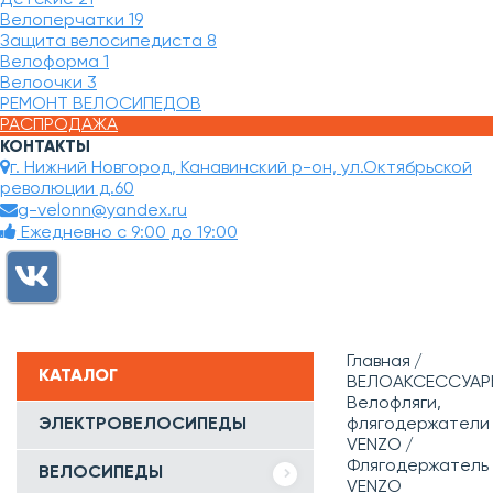
Велоперчатки
19
Защита велосипедиста
8
Велоформа
1
Велоочки
3
РЕМОНТ ВЕЛОСИПЕДОВ
РАСПРОДАЖА
КОНТАКТЫ
г. Нижний Новгород, Канавинский р-он, ул.Октябрьской
революции д.60
g-velonn@yandex.ru
Ежедневно с 9:00 до 19:00
Главная
КАТАЛОГ
ВЕЛОАКСЕССУАР
Велофляги,
ЭЛЕКТРОВЕЛОСИПЕДЫ
флягодержатели
VENZO
Флягодержатель
ВЕЛОСИПЕДЫ
VENZO