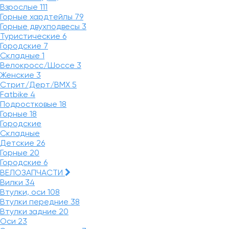
Взрослые
111
Горные хардтейлы
79
Горные двухподвесы
3
Туристические
6
Городские
7
Складные
1
Велокросс/Шоссе
3
Женские
3
Стрит/Дерт/BMX
5
Fatbike
4
Подростковые
18
Горные
18
Городские
Складные
Детские
26
Горные
20
Городские
6
ВЕЛОЗАПЧАСТИ
Вилки
34
Втулки, оси
108
Втулки передние
38
Втулки задние
20
Оси
23