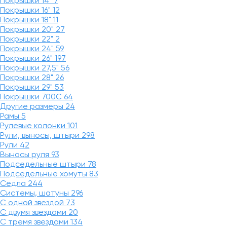
Покрышки 14"
7
Покрышки 16"
12
Покрышки 18"
11
Покрышки 20"
27
Покрышки 22"
2
Покрышки 24"
59
Покрышки 26"
197
Покрышки 27,5"
56
Покрышки 28"
26
Покрышки 29"
53
Покрышки 700C
64
Другие размеры
24
Рамы
5
Рулевые колонки
101
Рули, выносы, штыри
298
Рули
42
Выносы руля
93
Подседельные штыри
78
Подседельные хомуты
83
Седла
244
Системы, шатуны
296
С одной звездой
73
С двумя звездами
20
С тремя звездами
134