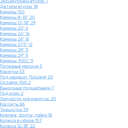
Эксцентрики втулок
7
Детали втулок
18
Камеры
150
Камеры 8-10"
20
Камеры 12-18"
29
Камеры 20"
6
Камеры 24"
16
Камеры 26"
16
Камеры 27,5"
12
Камеры 28"
11
Камеры 29"
11
Камеры 700C
11
Полезные мелочи
5
Каретки
53
Под квадрат (Square)
20
Octalink/ISIS
2
Выносные подшипники
7
Под клин
2
Запчасти для кареток
20
Кассеты
86
Трещотки
39
Крепеж, болты, гайки
18
Колеса в сборе
157
Колеса 12-18"
22