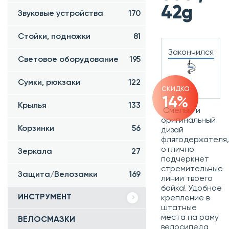
42g
Звуковые устройства
170
Стойки, подножки
81
Закончился
Световое оборудование
195
Сумки, рюкзаки
122
скидка
14%
Крылья
133
Смелый и
оригинальный
Корзинки
56
дизай
флягодержателя,
отлично
Зеркала
27
подчеркнет
стремительные
Защита/Велозамки
169
линии твоего
байка!
Удобное
ИНСТРУМЕНТ
крепление в
штатные
места на раму
ВЕЛОСМАЗКИ
велосипеда