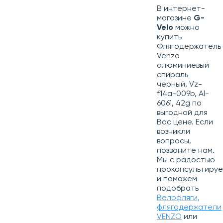
В интернет-
магазине
G-
Velo
можно
купить
Флягодержатель
Venzo
алюминиевый
спираль
черный, Vz-
f14a-009b, Al-
6061, 42g по
выгодной для
Вас цене. Если
возникли
вопросы,
позвоните нам.
Мы с радостью
проконсультиру
и поможем
подобрать
Велофляги,
флягодержатели
VENZO
или