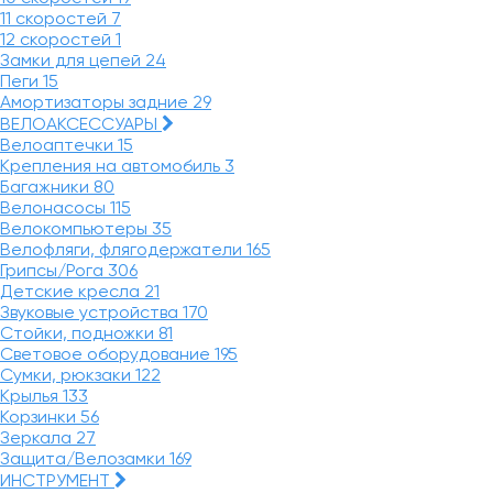
11 скоростей
7
12 скоростей
1
Замки для цепей
24
Пеги
15
Амортизаторы задние
29
ВЕЛОАКСЕССУАРЫ
Велоаптечки
15
Крепления на автомобиль
3
Багажники
80
Велонасосы
115
Велокомпьютеры
35
Велофляги, флягодержатели
165
Грипсы/Рога
306
Детские кресла
21
Звуковые устройства
170
Стойки, подножки
81
Световое оборудование
195
Сумки, рюкзаки
122
Крылья
133
Корзинки
56
Зеркала
27
Защита/Велозамки
169
ИНСТРУМЕНТ