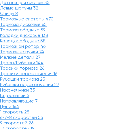
Детали для систем
35
Левые шатуны
32
Спицы
8
Тормозные системы
470
Тормоза дисковые
65
Тормоза ободные
59
Колодки дисковые
138
Колодки ободные
58
Тормозной ротор
46
Тормозные ручки
74
Мелкие детали
27
Троса/Рубашки
144
Тросики тормоза
26
Тросики переключения
16
Рубашки тормоза
23
Рубашки переключения
27
Наконечники
35
Гидролинии
5
Направляющие
7
Цепи
164
1 скорость
28
6-7-8 скоростей
55
9 скоростей
26
10 скоростей
19