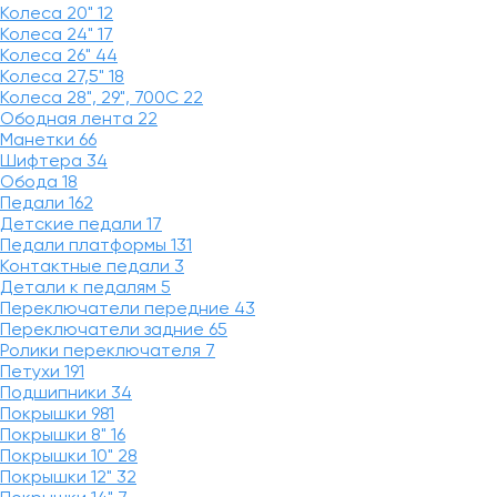
Колеса 20"
12
Колеса 24"
17
Колеса 26"
44
Колеса 27,5"
18
Колеса 28", 29", 700С
22
Ободная лента
22
Манетки
66
Шифтера
34
Обода
18
Педали
162
Детские педали
17
Педали платформы
131
Контактные педали
3
Детали к педалям
5
Переключатели передние
43
Переключатели задние
65
Ролики переключателя
7
Петухи
191
Подшипники
34
Покрышки
981
Покрышки 8"
16
Покрышки 10"
28
Покрышки 12"
32