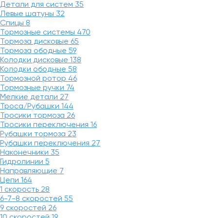
Детали для систем
35
Левые шатуны
32
Спицы
8
Тормозные системы
470
Тормоза дисковые
65
Тормоза ободные
59
Колодки дисковые
138
Колодки ободные
58
Тормозной ротор
46
Тормозные ручки
74
Мелкие детали
27
Троса/Рубашки
144
Тросики тормоза
26
Тросики переключения
16
Рубашки тормоза
23
Рубашки переключения
27
Наконечники
35
Гидролинии
5
Направляющие
7
Цепи
164
1 скорость
28
6-7-8 скоростей
55
9 скоростей
26
10 скоростей
19