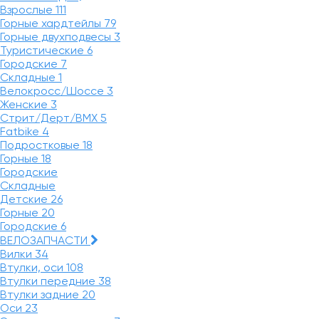
Взрослые
111
Горные хардтейлы
79
Горные двухподвесы
3
Туристические
6
Городские
7
Складные
1
Велокросс/Шоссе
3
Женские
3
Стрит/Дерт/BMX
5
Fatbike
4
Подростковые
18
Горные
18
Городские
Складные
Детские
26
Горные
20
Городские
6
ВЕЛОЗАПЧАСТИ
Вилки
34
Втулки, оси
108
Втулки передние
38
Втулки задние
20
Оси
23