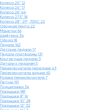
Колеса 20"
12
Колеса 24"
17
Колеса 26"
44
Колеса 27,5"
18
Колеса 28", 29", 700С
22
Ободная лента
22
Манетки
66
Шифтера
34
Обода
18
Педали
162
Детские педали
17
Педали платформы
131
Контактные педали
3
Детали к педалям
5
Переключатели передние
43
Переключатели задние
65
Ролики переключателя
7
Петухи
191
Подшипники
34
Покрышки
981
Покрышки 8"
16
Покрышки 10"
28
Покрышки 12"
32