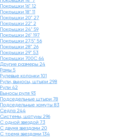
Покрышки 14"
7
Покрышки 16"
12
Покрышки 18"
11
Покрышки 20"
27
Покрышки 22"
2
Покрышки 24"
59
Покрышки 26"
197
Покрышки 27,5"
56
Покрышки 28"
26
Покрышки 29"
53
Покрышки 700C
64
Другие размеры
24
Рамы
5
Рулевые колонки
101
Рули, выносы, штыри
298
Рули
42
Выносы руля
93
Подседельные штыри
78
Подседельные хомуты
83
Седла
244
Системы, шатуны
296
С одной звездой
73
С двумя звездами
20
С тремя звездами
134