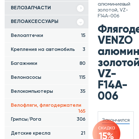
алюминиевый
ВЕЛОЗАПЧАСТИ
золотой, VZ-
F14A-006
ВЕЛОАКСЕССУАРЫ
Флягод
Велоаптечки
15
VENZO
алюмин
Крепления на автомобиль
3
золотой
Багажники
80
VZ-
Велонасосы
115
F14A-
Велокомпьютеры
35
006
Велофляги, флягодержатели
165
Грипсы/Рога
306
Закончился
скидка
Детские кресла
21
15%