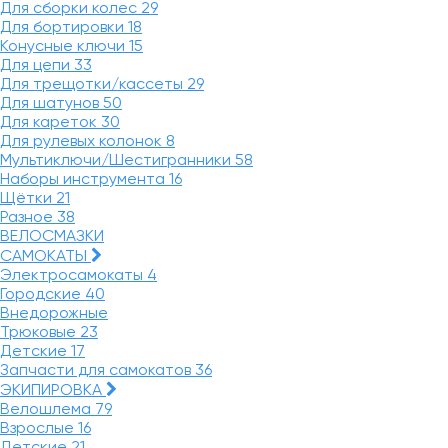
Для сборки колес
29
Для бортировки
18
Конусные ключи
15
Для цепи
33
Для трещотки/кассеты
29
Для шатунов
50
Для кареток
30
Для рулевых колонок
8
Мультиключи/Шестигранники
58
Наборы инструмента
16
Щётки
21
Разное
38
ВЕЛОСМАЗКИ
САМОКАТЫ
Электросамокаты
4
Городские
40
Внедорожные
Трюковые
23
Детские
17
Запчасти для самокатов
36
ЭКИПИРОВКА
Велошлема
79
Взрослые
16
Детские
21