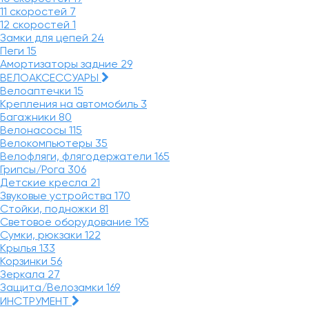
11 скоростей
7
12 скоростей
1
Замки для цепей
24
Пеги
15
Амортизаторы задние
29
ВЕЛОАКСЕССУАРЫ
Велоаптечки
15
Крепления на автомобиль
3
Багажники
80
Велонасосы
115
Велокомпьютеры
35
Велофляги, флягодержатели
165
Грипсы/Рога
306
Детские кресла
21
Звуковые устройства
170
Стойки, подножки
81
Световое оборудование
195
Сумки, рюкзаки
122
Крылья
133
Корзинки
56
Зеркала
27
Защита/Велозамки
169
ИНСТРУМЕНТ