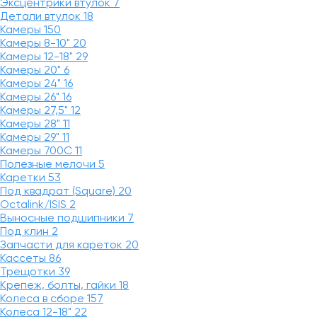
Эксцентрики втулок
7
Детали втулок
18
Камеры
150
Камеры 8-10"
20
Камеры 12-18"
29
Камеры 20"
6
Камеры 24"
16
Камеры 26"
16
Камеры 27,5"
12
Камеры 28"
11
Камеры 29"
11
Камеры 700C
11
Полезные мелочи
5
Каретки
53
Под квадрат (Square)
20
Octalink/ISIS
2
Выносные подшипники
7
Под клин
2
Запчасти для кареток
20
Кассеты
86
Трещотки
39
Крепеж, болты, гайки
18
Колеса в сборе
157
Колеса 12-18"
22