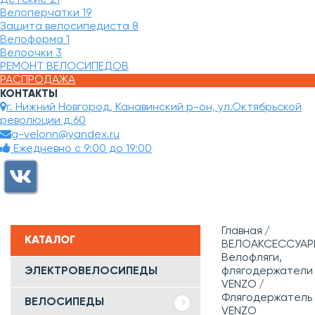
Велоперчатки
19
Защита велосипедиста
8
Велоформа
1
Велоочки
3
РЕМОНТ ВЕЛОСИПЕДОВ
РАСПРОДАЖА
КОНТАКТЫ
г. Нижний Новгород, Канавинский р-он, ул.Октябрьской
революции д.60
g-velonn@yandex.ru
Ежедневно с 9:00 до 19:00
Главная
КАТАЛОГ
ВЕЛОАКСЕССУАР
Велофляги,
ЭЛЕКТРОВЕЛОСИПЕДЫ
флягодержатели
VENZO
Флягодержатель
ВЕЛОСИПЕДЫ
VENZO