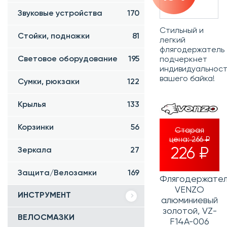
Звуковые устройства
170
Стильный и
Стойки, подножки
81
легкий
флягодержатель
Световое оборудование
195
подчеркнет
индивидуальност
вашего байка!
Сумки, рюкзаки
122
Крылья
133
Корзинки
56
Старая
цена:
266 ₽
226 ₽
Зеркала
27
Защита/Велозамки
169
Флягодержател
VENZO
ИНСТРУМЕНТ
алюминиевый
золотой, VZ-
ВЕЛОСМАЗКИ
F14A-006