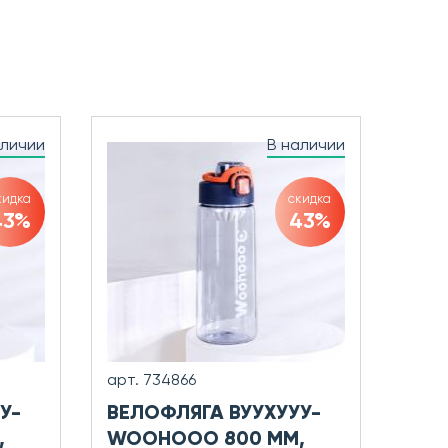
аличии
В наличии
кидка
скидка
43%
43%
арт. 734866
У-
ВЕЛОФЛЯГА ВУУХУУУ-
,
WOOHOOO 800 ММ,