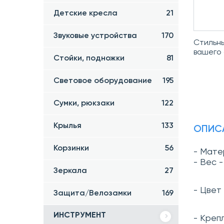
Детские кресла
21
Звуковые устройства
170
Стильны
вашего 
Стойки, подножки
81
Световое оборудование
195
Сумки, рюкзаки
122
Крылья
133
ОПИС
Корзинки
56
- Матер
- Вес -
Зеркала
27
- Цвет
Защита/Велозамки
169
ИНСТРУМЕНТ
- Креп