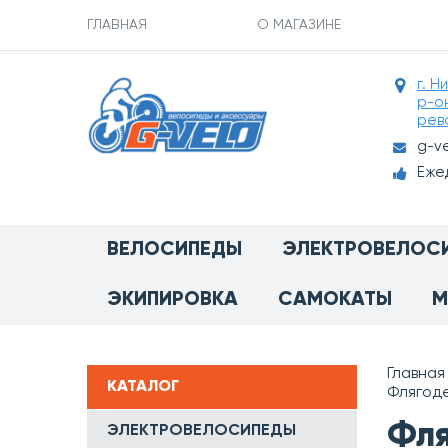
ГЛАВНАЯ
О МАГАЗИНЕ
г. Н
р-о
рев
g-v
Ежед
ВЕЛОСИПЕДЫ
ЭЛЕКТРОВЕЛОС
ЭКИПИРОВКА
САМОКАТЫ
М
Главная
КАТАЛОГ
Флягод
Фля
ЭЛЕКТРОВЕЛОСИПЕДЫ