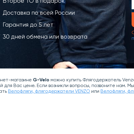
Второе ТО в подарок
Доставка по всей России
Гарантия до 5 лет
30 дней обмена или возврата
рнет-магазине
G-Velo
можно купить Флягодержатель Venzo
й для Вас цене. Если возникли вопросы, позвоните нам. 
ать
Велофляги, флягодержатели VENZO
или
Велофляги, ф