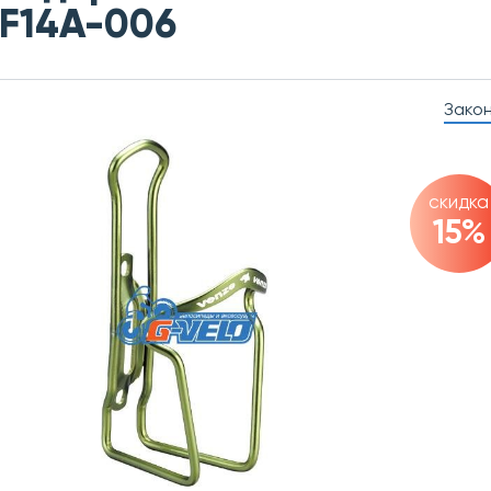
F14A-006
Зако
скидка
15%