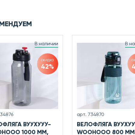
МЕНДУЕМ
В наличии
В н
скидка
с
42%
734876
арт. 734870
ОФЛЯГА ВУУХУУУ-
ВЕЛОФЛЯГА ВУУХУУ
HOOO 1000 ММ,
WOOHOOO 800 ММ