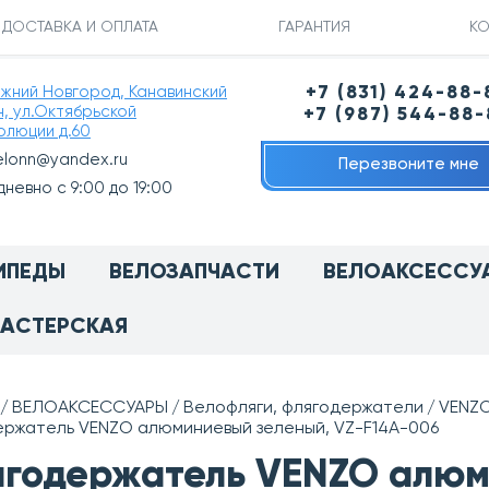
ДОСТАВКА И ОПЛАТА
ГАРАНТИЯ
КО
ижний Новгород, Канавинский
+7 (831) 424-88-
н, ул.Октябрьской
+7 (987) 544-88
олюции д.60
elonn@yandex.ru
Перезвоните мне
невно с 9:00 до 19:00
ИПЕДЫ
ВЕЛОЗАПЧАСТИ
ВЕЛОАКСЕССУ
АСТЕРСКАЯ
ВЕЛОАКСЕССУАРЫ
Велофляги, флягодержатели
VENZ
ержатель VENZO алюминиевый зеленый, VZ-F14A-006
годержатель VENZO алюм