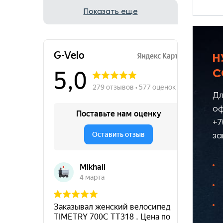
Показать еще
Н
С
Дл
оф
+7
за