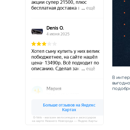
В инте
выгодно
подобр
G-Velo - магазин велосипедов и аксессуаров
на карте Нижнего Новгорода — Яндекс.Карты