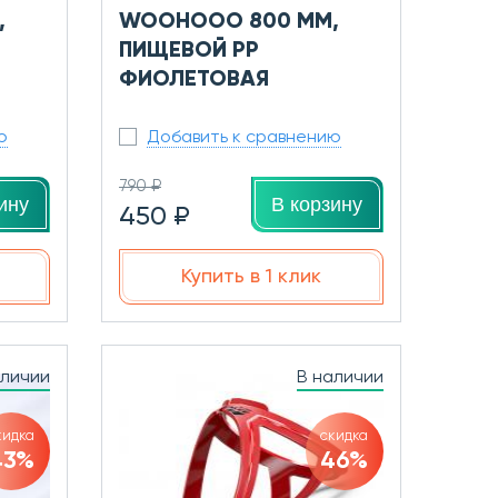
,
WOOHOOO 800 ММ,
ПИЩЕВОЙ PP
ФИОЛЕТОВАЯ
ю
Добавить к сравнению
790 ₽
ину
В корзину
450 ₽
Купить в 1 клик
аличии
В наличии
кидка
скидка
43%
46%