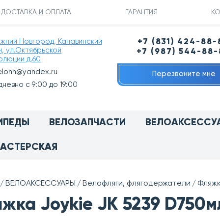
ДОСТАВКА И ОПЛАТА
ГАРАНТИЯ
КО
ижний Новгород, Канавинский
+7 (831) 424-88-
н, ул.Октябрьской
+7 (987) 544-88
олюции д.60
elonn@yandex.ru
Перезвоните мне
невно с 9:00 до 19:00
ИПЕДЫ
ВЕЛОЗАПЧАСТИ
ВЕЛОАКСЕССУ
АСТЕРСКАЯ
ВЕЛОАКСЕССУАРЫ
Велофляги, флягодержатели
Фляжк
жка Joykie JK 5239 D750м