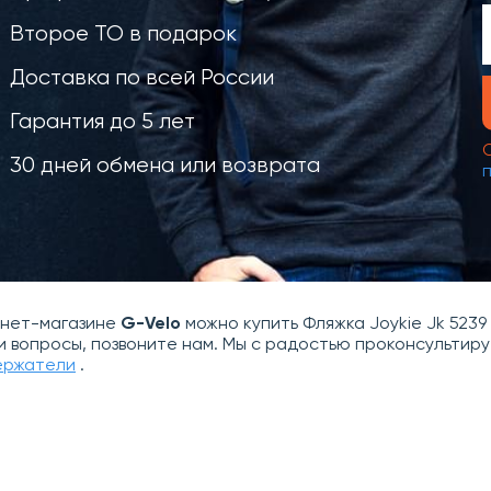
Второе ТО в подарок
Доставка по всей России
Гарантия до 5 лет
30 дней обмена или возврата
рнет-магазине
G-Velo
можно купить Фляжка Joykie Jk 5239
и вопросы, позвоните нам. Мы с радостью проконсульти
ержатели
.