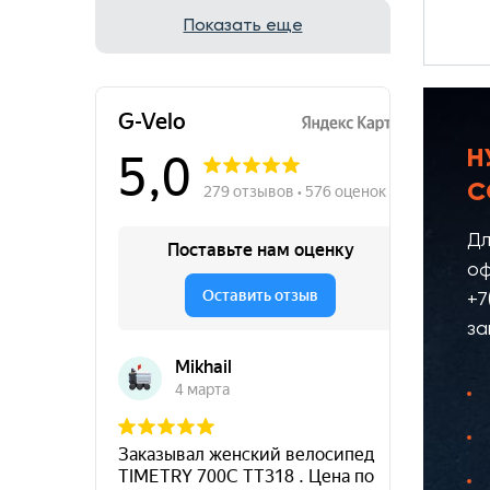
Показать еще
Н
С
Дл
оф
+7
за