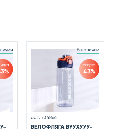
аличии
В наличии
кидка
скидка
43%
43%
арт. 734866
У-
ВЕЛОФЛЯГА ВУУХУУУ-