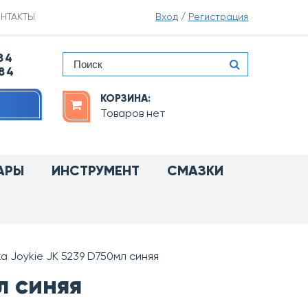
НТАКТЫ
Вход
/
Регистрация
84
-84
КОРЗИНА:
Товаров нет
АРЫ
ИНСТРУМЕНТ
СМАЗКИ
а Joykie JK 5239 D750мл синяя
л синяя