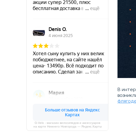
В инте
возникл
флягод
G-Velo - магазин велосипедов и аксессуаров
на карте Нижнего Новгорода — Яндекс.Карты