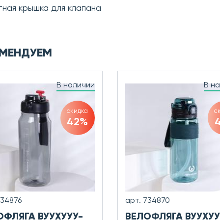
тная крышка для клапана
МЕНДУЕМ
В наличии
В н
скидка
с
42%
734876
арт. 734870
ОФЛЯГА ВУУХУУУ-
ВЕЛОФЛЯГА ВУУХУУ