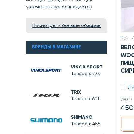
молодой бренд в России для
увлеченных велосипедистов.
Посмотреть больше обзоров
арт. 
ВЕЛ
БРЕНДЫ В МАГАЗИНЕ
WOO
ПИЩ
VINCA SPORT
СИР
Товаров: 723
До
TRIX
Товаров: 601
790 ₽
450
SHIMANO
Товаров: 455