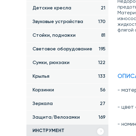
Недорог
предотв
Детские кресла
21
Материа
износос
Звуковые устройства
170
жидкост
флягой 
Стойки, подножки
81
Световое оборудование
195
Сумки, рюкзаки
122
ОПИС
Крылья
133
- мате
Корзинки
56
Зеркала
27
- цвет
Защита/Велозамки
169
- номи
ИНСТРУМЕНТ