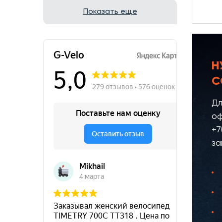
Показать еще
Н
С
Дл
оф
+7
за