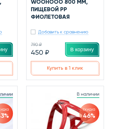
,
WOOHOOO 800 ММ,
ПИЩЕВОЙ PP
ФИОЛЕТОВАЯ
ю
Добавить к сравнению
790 ₽
ину
В корзину
450 ₽
Купить в 1 клик
аличии
В наличии
кидка
скидка
43%
46%