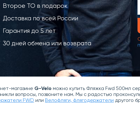
Второе ТО в подарок
Доставка по всей России
Гарантия до 5 лет
30 дней обмена или возврата
рнет-магазине
G-Velo
можно купить Фляжка Fwd 500мл сер
зникли вопросы, позвоните нам. Мы с радостью проконсу
ержатели FWD
или
Велофляги, флягодержатели
другого б