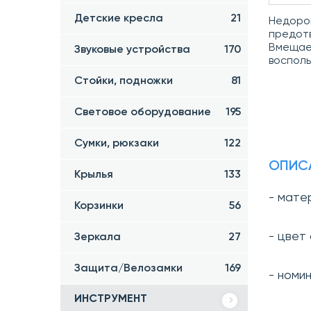
Детские кресла
21
Недорог
предотв
Вмещает
Звуковые устройства
170
восполь
Стойки, подножки
81
Световое оборудование
195
Сумки, рюкзаки
122
ОПИС
Крылья
133
- мате
Корзинки
56
- цвет
Зеркала
27
Защита/Велозамки
169
- номи
ИНСТРУМЕНТ