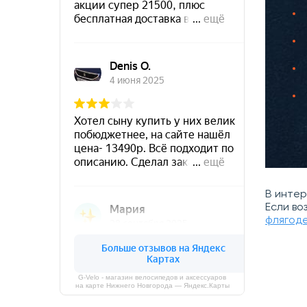
В инте
Если во
флягод
G-Velo - магазин велосипедов и аксессуаров
на карте Нижнего Новгорода — Яндекс.Карты