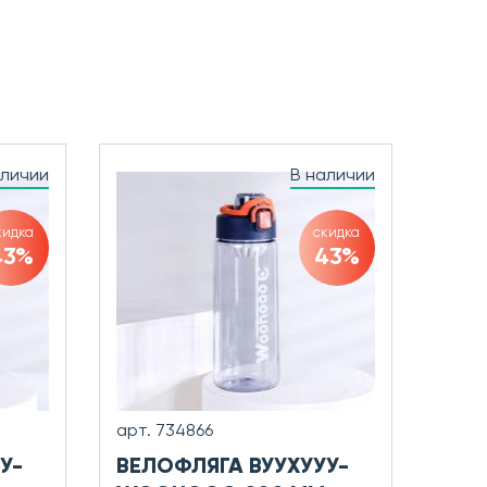
аличии
В наличии
кидка
скидка
43%
43%
арт. 734866
У-
ВЕЛОФЛЯГА ВУУХУУУ-