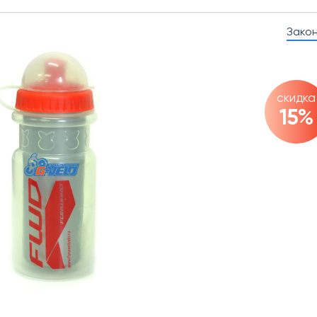
Зако
скидка
15%