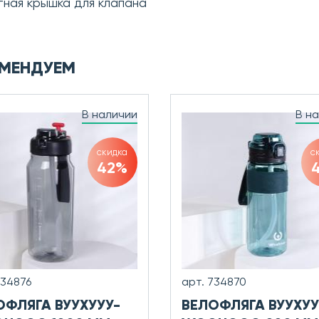
тная крышка для клапана
МЕНДУЕМ
В наличии
В н
скидка
с
42%
734876
арт. 734870
ОФЛЯГА ВУУХУУУ-
ВЕЛОФЛЯГА ВУУХУУ