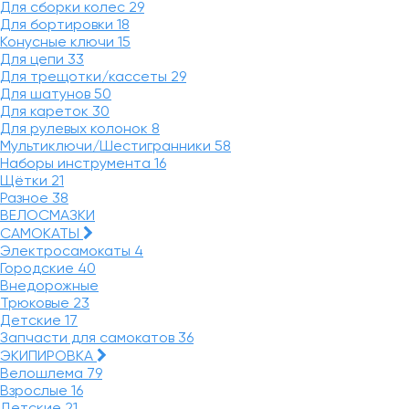
Для сборки колес
29
Для бортировки
18
Конусные ключи
15
Для цепи
33
Для трещотки/кассеты
29
Для шатунов
50
Для кареток
30
Для рулевых колонок
8
Мультиключи/Шестигранники
58
Наборы инструмента
16
Щётки
21
Разное
38
ВЕЛОСМАЗКИ
САМОКАТЫ
Электросамокаты
4
Городские
40
Внедорожные
Трюковые
23
Детские
17
Запчасти для самокатов
36
ЭКИПИРОВКА
Велошлема
79
Взрослые
16
Детские
21