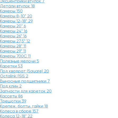
Эксцентрики втулок
7
Детали втулок
18
Камеры
150
Камеры 8-10"
20
Камеры 12-18"
29
Камеры 20"
6
Камеры 24"
16
Камеры 26"
16
Камеры 27,5"
12
Камеры 28"
11
Камеры 29"
11
Камеры 700C
11
Полезные мелочи
5
Каретки
53
Под квадрат (Square)
20
Octalink/ISIS
2
Выносные подшипники
7
Под клин
2
Запчасти для кареток
20
Кассеты
86
Трещотки
39
Крепеж, болты, гайки
18
Колеса в сборе
157
Колеса 12-18"
22