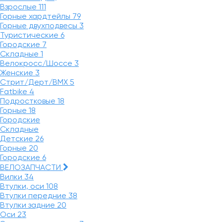
Взрослые
111
Горные хардтейлы
79
Горные двухподвесы
3
Туристические
6
Городские
7
Складные
1
Велокросс/Шоссе
3
Женские
3
Стрит/Дерт/BMX
5
Fatbike
4
Подростковые
18
Горные
18
Городские
Складные
Детские
26
Горные
20
Городские
6
ВЕЛОЗАПЧАСТИ
Вилки
34
Втулки, оси
108
Втулки передние
38
Втулки задние
20
Оси
23