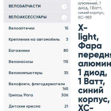
алюминий, 1
ВЕЛОЗАПЧАСТИ
диод, 1 Ватт,
синий корпус,
ВЕЛОАКСЕССУАРЫ
XC-983
X-
Велоаптечки
15
light,
Крепления на автомобиль
3
Фара
Багажники
80
передн
алюмин
Велонасосы
115
1 диод,
Велокомпьютеры
35
1 Ватт,
Велофляги, флягодержатели
синий
165
Грипсы/Рога
306
корпус,
XC-
Детские кресла
21