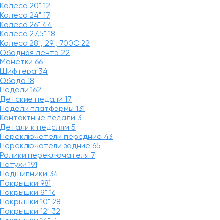
Колеса 20"
12
Колеса 24"
17
Колеса 26"
44
Колеса 27,5"
18
Колеса 28", 29", 700С
22
Ободная лента
22
Манетки
66
Шифтера
34
Обода
18
Педали
162
Детские педали
17
Педали платформы
131
Контактные педали
3
Детали к педалям
5
Переключатели передние
43
Переключатели задние
65
Ролики переключателя
7
Петухи
191
Подшипники
34
Покрышки
981
Покрышки 8"
16
Покрышки 10"
28
Покрышки 12"
32