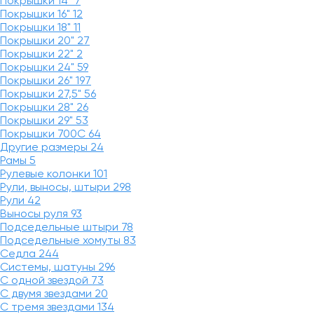
Покрышки 14"
7
Покрышки 16"
12
Покрышки 18"
11
Покрышки 20"
27
Покрышки 22"
2
Покрышки 24"
59
Покрышки 26"
197
Покрышки 27,5"
56
Покрышки 28"
26
Покрышки 29"
53
Покрышки 700C
64
Другие размеры
24
Рамы
5
Рулевые колонки
101
Рули, выносы, штыри
298
Рули
42
Выносы руля
93
Подседельные штыри
78
Подседельные хомуты
83
Седла
244
Системы, шатуны
296
С одной звездой
73
С двумя звездами
20
С тремя звездами
134