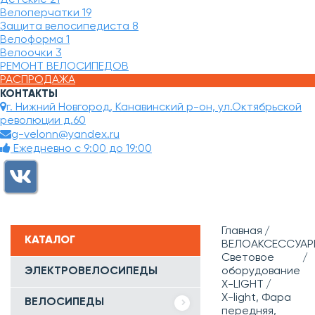
Велоперчатки
19
Защита велосипедиста
8
Велоформа
1
Велоочки
3
РЕМОНТ ВЕЛОСИПЕДОВ
РАСПРОДАЖА
КОНТАКТЫ
г. Нижний Новгород, Канавинский р-он, ул.Октябрьской
революции д.60
g-velonn@yandex.ru
Ежедневно с 9:00 до 19:00
Главная
КАТАЛОГ
ВЕЛОАКСЕССУАР
Световое
ЭЛЕКТРОВЕЛОСИПЕДЫ
оборудование
X-LIGHT
X-light, Фара
ВЕЛОСИПЕДЫ
передняя,