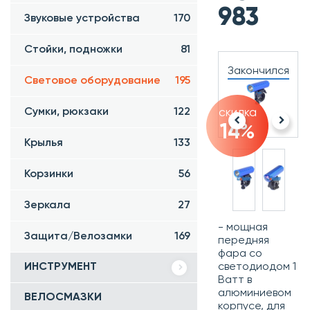
983
Звуковые устройства
170
Стойки, подножки
81
Закончился
Световое оборудование
195
Сумки, рюкзаки
122
скидка
14%
Крылья
133
Корзинки
56
Зеркала
27
- мощная
Защита/Велозамки
169
передняя
фара со
светодиодом 1
ИНСТРУМЕНТ
Ватт в
алюминиевом
ВЕЛОСМАЗКИ
корпусе, для