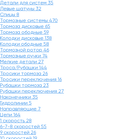
Детали для систем
35
Левые шатуны
32
Спицы
8
Тормозные системы
470
Тормоза дисковые
65
Тормоза ободные
59
Колодки дисковые
138
Колодки ободные
58
Тормозной ротор
46
Тормозные ручки
74
Мелкие детали
27
Троса/Рубашки
144
Тросики тормоза
26
Тросики переключения
16
Рубашки тормоза
23
Рубашки переключения
27
Наконечники
35
Гидролинии
5
Направляющие
7
Цепи
164
1 скорость
28
6-7-8 скоростей
55
9 скоростей
26
10 скоростей
19