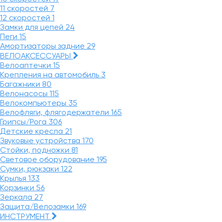
11 скоростей
7
12 скоростей
1
Замки для цепей
24
Пеги
15
Амортизаторы задние
29
ВЕЛОАКСЕССУАРЫ
Велоаптечки
15
Крепления на автомобиль
3
Багажники
80
Велонасосы
115
Велокомпьютеры
35
Велофляги, флягодержатели
165
Грипсы/Рога
306
Детские кресла
21
Звуковые устройства
170
Стойки, подножки
81
Световое оборудование
195
Сумки, рюкзаки
122
Крылья
133
Корзинки
56
Зеркала
27
Защита/Велозамки
169
ИНСТРУМЕНТ