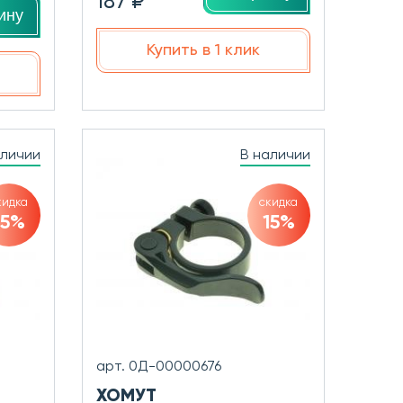
187 ₽
ину
Купить в 1 клик
аличии
В наличии
кидка
скидка
15%
15%
арт. 0Д-00000676
ХОМУТ