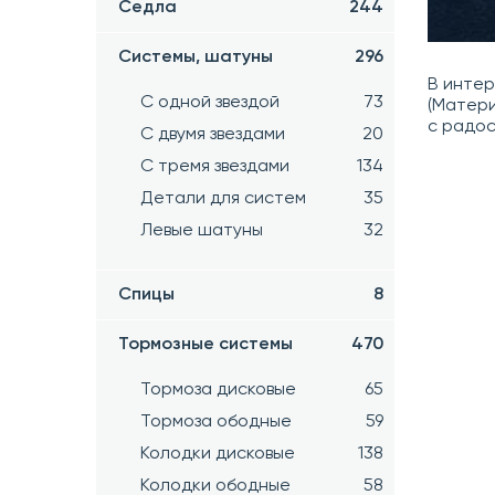
Седла
244
Системы, шатуны
296
В инте
С одной звездой
73
(Матери
с радо
С двумя звездами
20
С тремя звездами
134
Детали для систем
35
Левые шатуны
32
Спицы
8
Тормозные системы
470
Тормоза дисковые
65
Тормоза ободные
59
Колодки дисковые
138
Колодки ободные
58