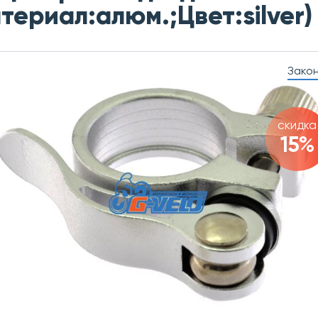
териал:алюм.;Цвет:silver
Зако
скидка
15%