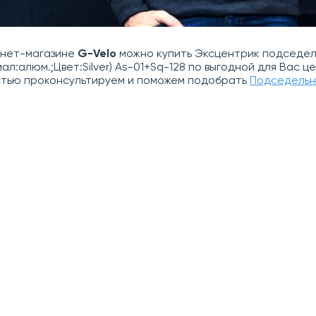
рнет-магазине
G-Velo
можно купить Эксцентрик подседель
ал:алюм.;Цвет:Silver) As-01+Sq-128 по выгодной для Вас ц
стью проконсультируем и поможем подобрать
Подседельн