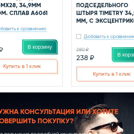
-MX28, 34,9ММ
ПОДСЕДЕЛЬНОГО
М. СПЛАВ A6061
ШТЫРЯ TIMETRY 34,
ММ, С ЭКСЦЕНТРИ
бавить к сравнению
Добавить к сравнени
В корзину
₽
280 ₽
В корз
238 ₽
Купить в 1 клик
Купить в 1 клик
УЖНА КОНСУЛЬТАЦИЯ
ИЛИ ХОТИТЕ
ОВЕРШИТЬ ПОКУПКУ?