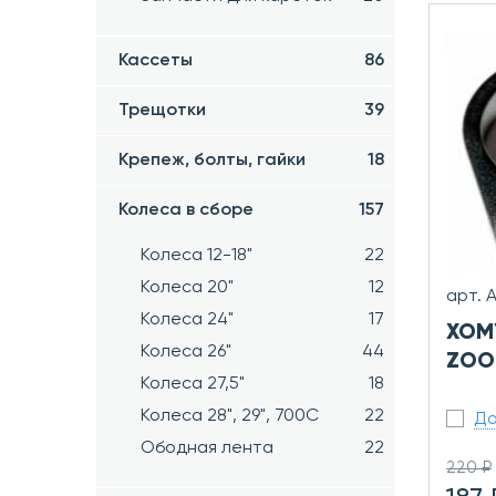
Кассеты
86
Трещотки
39
Крепеж, болты, гайки
18
Колеса в сборе
157
Колеса 12-18"
22
Колеса 20"
12
арт. 
Колеса 24"
17
ХОМ
Колеса 26"
44
ZOO
Колеса 27,5"
18
Колеса 28", 29", 700С
22
До
Ободная лента
22
220 ₽