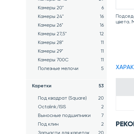
Камеры 20"
6
Подседе
Камеры 24"
16
цвета.
Камеры 26"
16
Камеры 27,5"
12
Камеры 28"
11
Камеры 29"
11
Камеры 700C
11
ХАРА
Полезные мелочи
5
Каретки
53
Под квадрат (Square)
20
Octalink/ISIS
2
Выносные подшипники
7
РЕКО
Под клин
2
Запчасти для кареток
20