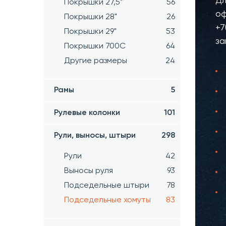
Дл
Покрышки 27,5"
56
оф
Покрышки 28"
26
+7
Покрышки 29"
53
за
Покрышки 700C
64
Другие размеры
24
Рамы
5
Рулевые колонки
101
Рули, выносы, штыри
298
Рули
42
Выносы руля
93
Подседельные штыри
78
Подседельные хомуты
83