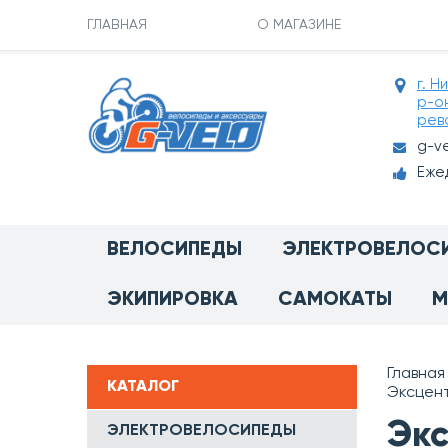
ГЛАВНАЯ
О МАГАЗИНЕ
г. Н
р-о
рев
g-v
Ежед
ВЕЛОСИПЕДЫ
ЭЛЕКТРОВЕЛОС
ЭКИПИРОВКА
САМОКАТЫ
М
Главная
КАТАЛОГ
Эксцент
Экс
ЭЛЕКТРОВЕЛОСИПЕДЫ