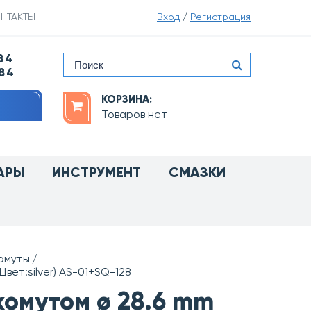
НТАКТЫ
Вход
/
Регистрация
84
-84
КОРЗИНА:
Товаров нет
АРЫ
ИНСТРУМЕНТ
СМАЗКИ
омуты
вет:silver) AS-01+SQ-128
хомутом ø 28.6 mm