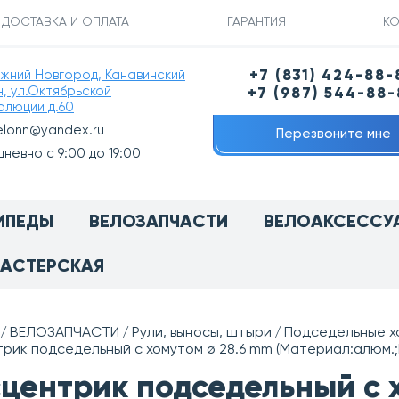
ДОСТАВКА И ОПЛАТА
ГАРАНТИЯ
КО
ижний Новгород, Канавинский
+7 (831) 424-88-
н, ул.Октябрьской
+7 (987) 544-88
олюции д.60
elonn@yandex.ru
Перезвоните мне
невно с 9:00 до 19:00
ИПЕДЫ
ВЕЛОЗАПЧАСТИ
ВЕЛОАКСЕССУ
АСТЕРСКАЯ
ВЕЛОЗАПЧАСТИ
Рули, выносы, штыри
Подседельные х
рик подседельный с хомутом ø 28.6 mm (Материал:алюм.;Ц
центрик подседельный с 