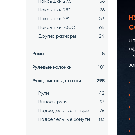
Покрышки 27,5"
56
Покрышки 28"
26
Н
Покрышки 29"
53
С
Покрышки 700C
64
Другие размеры
24
Дл
оф
Рамы
5
+7
за
Рулевые колонки
101
Рули, выносы, штыри
298
Рули
42
Выносы руля
93
Подседельные штыри
78
Подседельные хомуты
83