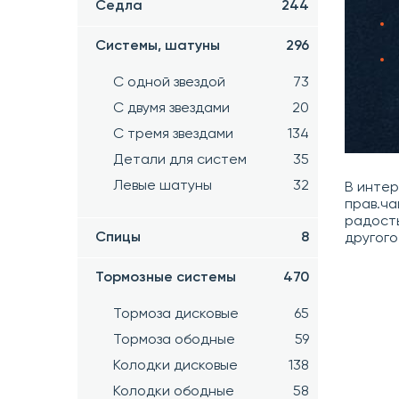
Седла
244
Системы, шатуны
296
С одной звездой
73
С двумя звездами
20
С тремя звездами
134
Детали для систем
35
Левые шатуны
32
В инте
прав.ча
радост
Спицы
8
другого
Тормозные системы
470
Тормоза дисковые
65
Тормоза ободные
59
Колодки дисковые
138
Колодки ободные
58