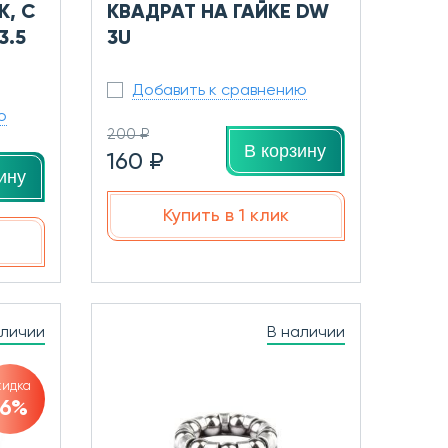
, С
КВАДРАТ НА ГАЙКЕ DW
3.5
3U
Добавить к сравнению
ю
200 ₽
В корзину
160 ₽
ину
Купить в 1 клик
аличии
В наличии
кидка
16%