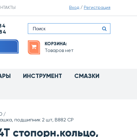
НТАКТЫ
Вход
/
Регистрация
84
-84
КОРЗИНА:
Товаров нет
АРЫ
ИНСТРУМЕНТ
СМАЗКИ
O
чашка, подшипник 2 шт, B882 CP
4T стопорн.кольцо,