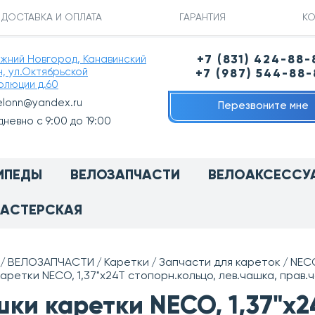
ДОСТАВКА И ОПЛАТА
ГАРАНТИЯ
КО
ижний Новгород, Канавинский
+7 (831) 424-88-
н, ул.Октябрьской
+7 (987) 544-88
олюции д.60
elonn@yandex.ru
Перезвоните мне
невно с 9:00 до 19:00
ИПЕДЫ
ВЕЛОЗАПЧАСТИ
ВЕЛОАКСЕССУ
АСТЕРСКАЯ
ВЕЛОЗАПЧАСТИ
Каретки
Запчасти для кареток
NEC
аретки NECO, 1,37"x24T стопорн.кольцо, лев.чашка, прав.
ки каретки NECO, 1,37"x2