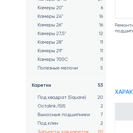
Камеры 20"
6
Камеры 24"
16
Камеры 26"
16
Ремонтн
подшипн
Камеры 27,5"
12
Камеры 28"
11
Камеры 29"
11
Камеры 700C
11
Полезные мелочи
5
Каретки
53
ХАРА
Под квадрат (Square)
20
Octalink/ISIS
2
Выносные подшипники
7
Под клин
2
Запчасти для кареток
20