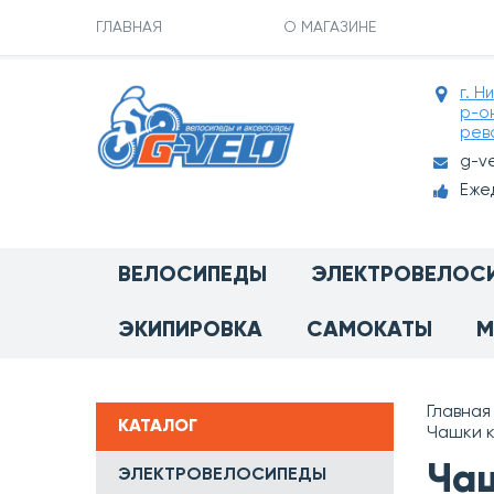
ГЛАВНАЯ
О МАГАЗИНЕ
г. Н
р-о
рев
g-v
Ежед
ВЕЛОСИПЕДЫ
ЭЛЕКТРОВЕЛОС
ЭКИПИРОВКА
САМОКАТЫ
М
Главная
КАТАЛОГ
Чашки к
Чаш
ЭЛЕКТРОВЕЛОСИПЕДЫ