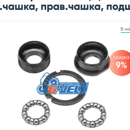
.чашка, прав.чашка, подш
В н
скидка
9%