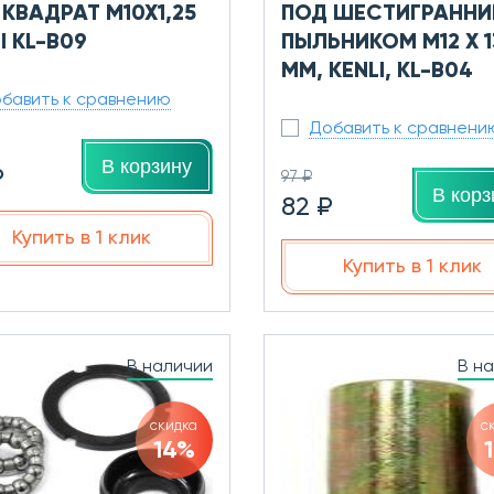
КВАДРАТ М10Х1,25
ПОД ШЕСТИГРАННИК
I KL-B09
ПЫЛЬНИКОМ M12 X 1
ММ, KENLI, KL-B04
бавить к сравнению
Добавить к сравнени
В корзину
₽
97 ₽
В корз
82 ₽
Купить в 1 клик
Купить в 1 клик
В наличии
В н
скидка
с
14%