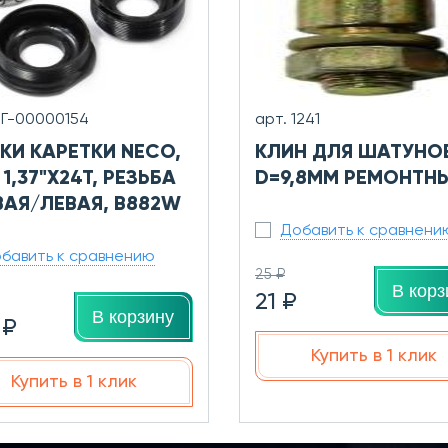
0Г-00000154
арт. 1241
КИ КАРЕТКИ NECO,
КЛИН ДЛЯ ШАТУНО
 1,37"Х24Т, РЕЗЬБА
D=9,8ММ РЕМОНТН
ВАЯ/ЛЕВАЯ, B882W
Добавить к сравнени
бавить к сравнению
25 ₽
В корз
21 ₽
В корзину
 ₽
Купить в 1 клик
Купить в 1 клик