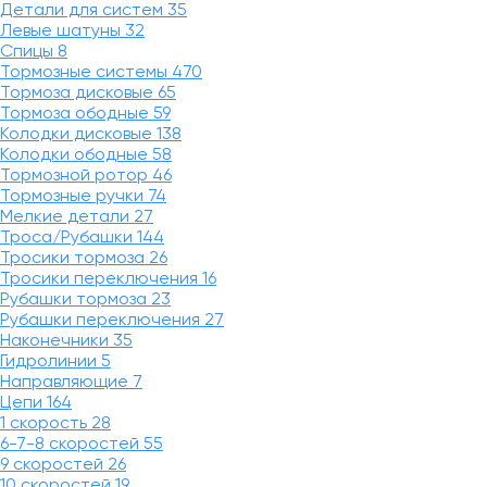
Детали для систем
35
Левые шатуны
32
Спицы
8
Тормозные системы
470
Тормоза дисковые
65
Тормоза ободные
59
Колодки дисковые
138
Колодки ободные
58
Тормозной ротор
46
Тормозные ручки
74
Мелкие детали
27
Троса/Рубашки
144
Тросики тормоза
26
Тросики переключения
16
Рубашки тормоза
23
Рубашки переключения
27
Наконечники
35
Гидролинии
5
Направляющие
7
Цепи
164
1 скорость
28
6-7-8 скоростей
55
9 скоростей
26
10 скоростей
19