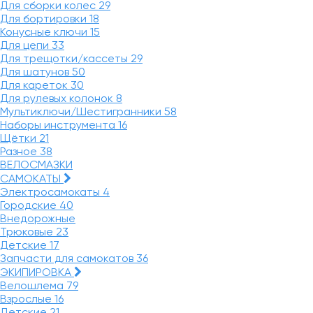
Для сборки колес
29
Для бортировки
18
Конусные ключи
15
Для цепи
33
Для трещотки/кассеты
29
Для шатунов
50
Для кареток
30
Для рулевых колонок
8
Мультиключи/Шестигранники
58
Наборы инструмента
16
Щётки
21
Разное
38
ВЕЛОСМАЗКИ
САМОКАТЫ
Электросамокаты
4
Городские
40
Внедорожные
Трюковые
23
Детские
17
Запчасти для самокатов
36
ЭКИПИРОВКА
Велошлема
79
Взрослые
16
Детские
21