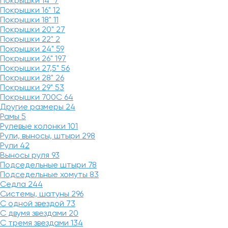
Покрышки 14"
7
Покрышки 16"
12
Покрышки 18"
11
Покрышки 20"
27
Покрышки 22"
2
Покрышки 24"
59
Покрышки 26"
197
Покрышки 27,5"
56
Покрышки 28"
26
Покрышки 29"
53
Покрышки 700C
64
Другие размеры
24
Рамы
5
Рулевые колонки
101
Рули, выносы, штыри
298
Рули
42
Выносы руля
93
Подседельные штыри
78
Подседельные хомуты
83
Седла
244
Системы, шатуны
296
С одной звездой
73
С двумя звездами
20
С тремя звездами
134