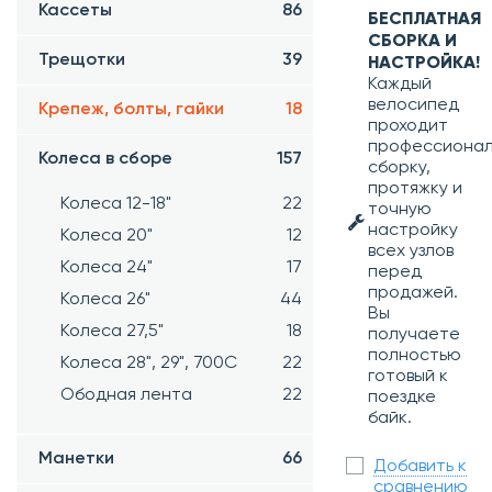
Кассеты
86
БЕСПЛАТНАЯ
СБОРКА И
Трещотки
39
НАСТРОЙКА!
Каждый
велосипед
Крепеж, болты, гайки
18
проходит
профессиона
Колеса в сборе
157
сборку,
протяжку и
Колеса 12-18"
22
точную
настройку
Колеса 20"
12
всех узлов
Колеса 24"
17
перед
продажей.
Колеса 26"
44
Вы
Колеса 27,5"
18
получаете
полностью
Колеса 28", 29", 700С
22
готовый к
Ободная лента
22
поездке
байк.
Манетки
66
Добавить к
сравнению