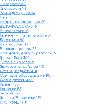
11 скоростей
7
12 скоростей
1
Замки для цепей
24
Пеги
15
Амортизаторы задние
29
ВЕЛОАКСЕССУАРЫ
Велоаптечки
15
Крепления на автомобиль
3
Багажники
80
Велонасосы
115
Велокомпьютеры
35
Велофляги, флягодержатели
165
Грипсы/Рога
306
Детские кресла
21
Звуковые устройства
170
Стойки, подножки
81
Световое оборудование
195
Сумки, рюкзаки
122
Крылья
133
Корзинки
56
Зеркала
27
Защита/Велозамки
169
ИНСТРУМЕНТ