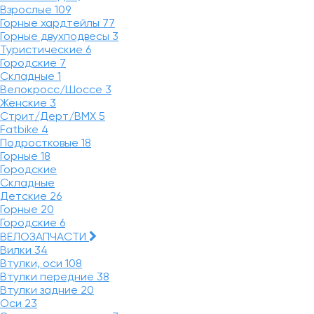
Взрослые
109
Горные хардтейлы
77
Горные двухподвесы
3
Туристические
6
Городские
7
Складные
1
Велокросс/Шоссе
3
Женские
3
Стрит/Дерт/BMX
5
Fatbike
4
Подростковые
18
Горные
18
Городские
Складные
Детские
26
Горные
20
Городские
6
ВЕЛОЗАПЧАСТИ
Вилки
34
Втулки, оси
108
Втулки передние
38
Втулки задние
20
Оси
23