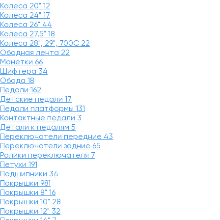
Колеса 20"
12
Колеса 24"
17
Колеса 26"
44
Колеса 27,5"
18
Колеса 28", 29", 700С
22
Ободная лента
22
Манетки
66
Шифтера
34
Обода
18
Педали
162
Детские педали
17
Педали платформы
131
Контактные педали
3
Детали к педалям
5
Переключатели передние
43
Переключатели задние
65
Ролики переключателя
7
Петухи
191
Подшипники
34
Покрышки
981
Покрышки 8"
16
Покрышки 10"
28
Покрышки 12"
32