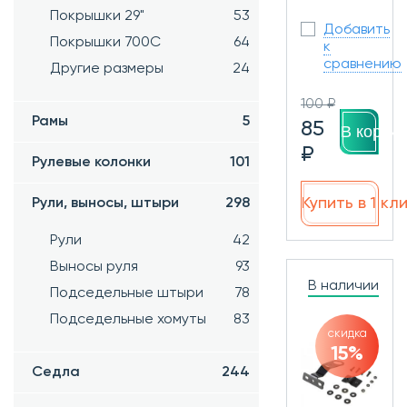
Покрышки 29"
53
Добавить
Покрышки 700C
64
к
сравнению
Другие размеры
24
100 ₽
Рамы
5
85
В корзин
₽
Рулевые колонки
101
Купить в 1 кл
Рули, выносы, штыри
298
Рули
42
Выносы руля
93
В наличии
Подседельные штыри
78
Подседельные хомуты
83
скидка
15%
Седла
244