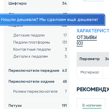
Шифтера
34
Обода
18
Нашли дешевле? Мы сделаем ещё дешевле!
Педали
162
ХАРАКТЕРИС
Детские педали
17
ОТЗЫВЫ
Педали платформы
131
(0)
Контактные педали
3
Детали к педалям
5
Параметр
З
Переключатели передние
43
Материал
Переключатели задние
65
РЕКОМЕНД
Ролики переключателя
7
В наличии
Петухи
191