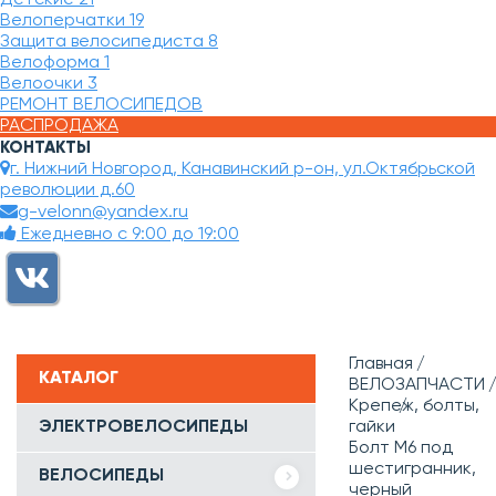
Велоперчатки
19
Защита велосипедиста
8
Велоформа
1
Велоочки
3
РЕМОНТ ВЕЛОСИПЕДОВ
РАСПРОДАЖА
КОНТАКТЫ
г. Нижний Новгород, Канавинский р-он, ул.Октябрьской
революции д.60
g-velonn@yandex.ru
Ежедневно с 9:00 до 19:00
Главная
КАТАЛОГ
ВЕЛОЗАПЧАСТИ
Крепеж, болты,
ЭЛЕКТРОВЕЛОСИПЕДЫ
гайки
Болт M6 под
шестигранник,
ВЕЛОСИПЕДЫ
черный