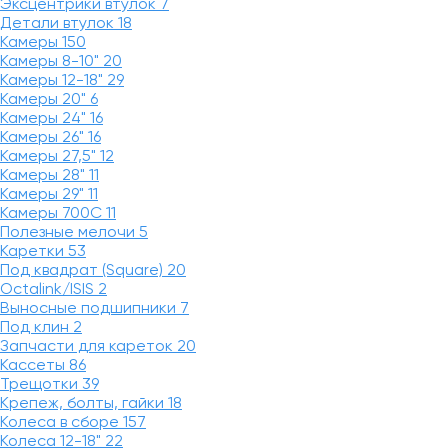
Эксцентрики втулок
7
Детали втулок
18
Камеры
150
Камеры 8-10"
20
Камеры 12-18"
29
Камеры 20"
6
Камеры 24"
16
Камеры 26"
16
Камеры 27,5"
12
Камеры 28"
11
Камеры 29"
11
Камеры 700C
11
Полезные мелочи
5
Каретки
53
Под квадрат (Square)
20
Octalink/ISIS
2
Выносные подшипники
7
Под клин
2
Запчасти для кареток
20
Кассеты
86
Трещотки
39
Крепеж, болты, гайки
18
Колеса в сборе
157
Колеса 12-18"
22