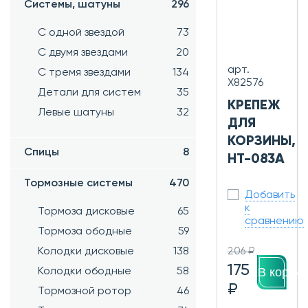
Системы, шатуны
296
С одной звездой
73
С двумя звездами
20
арт.
С тремя звездами
134
Х82576
Детали для систем
35
КРЕПЕЖ
Левые шатуны
32
ДЛЯ
КОРЗИНЫ,
Спицы
8
HT-083A
Тормозные системы
470
Добавить
к
Тормоза дисковые
65
сравнению
Тормоза ободные
59
206 ₽
Колодки дисковые
138
175
В корзин
Колодки ободные
58
₽
Тормозной ротор
46