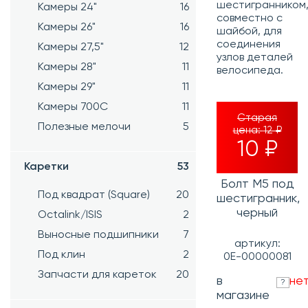
шестигранником
Камеры 24"
16
совместно с
Камеры 26"
16
шайбой,
для
соединения
Камеры 27,5"
12
узлов деталей
Камеры 28"
11
велосипеда.
Камеры 29"
11
Камеры 700C
11
Старая
Полезные мелочи
5
цена:
12 ₽
10 ₽
Каретки
53
Болт M5 под
Под квадрат (Square)
20
шестигранник,
черный
Octalink/ISIS
2
Выносные подшипники
7
артикул:
Под клин
2
0Е-00000081
Запчасти для кареток
20
в
не
?
магазине