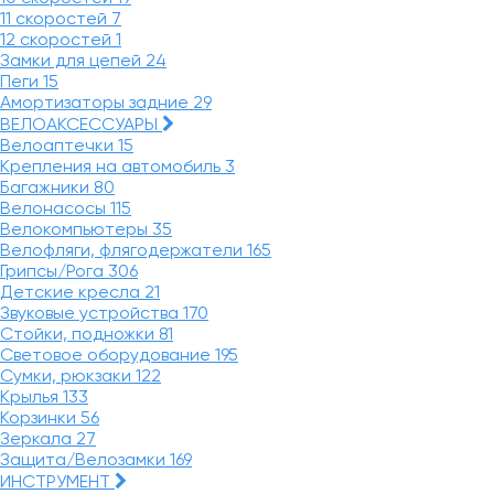
11 скоростей
7
12 скоростей
1
Замки для цепей
24
Пеги
15
Амортизаторы задние
29
ВЕЛОАКСЕССУАРЫ
Велоаптечки
15
Крепления на автомобиль
3
Багажники
80
Велонасосы
115
Велокомпьютеры
35
Велофляги, флягодержатели
165
Грипсы/Рога
306
Детские кресла
21
Звуковые устройства
170
Стойки, подножки
81
Световое оборудование
195
Сумки, рюкзаки
122
Крылья
133
Корзинки
56
Зеркала
27
Защита/Велозамки
169
ИНСТРУМЕНТ