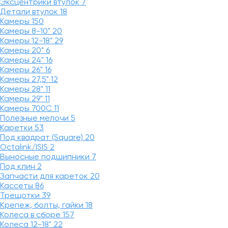
Эксцентрики втулок
7
Детали втулок
18
Камеры
150
Камеры 8-10"
20
Камеры 12-18"
29
Камеры 20"
6
Камеры 24"
16
Камеры 26"
16
Камеры 27,5"
12
Камеры 28"
11
Камеры 29"
11
Камеры 700C
11
Полезные мелочи
5
Каретки
53
Под квадрат (Square)
20
Octalink/ISIS
2
Выносные подшипники
7
Под клин
2
Запчасти для кареток
20
Кассеты
86
Трещотки
39
Крепеж, болты, гайки
18
Колеса в сборе
157
Колеса 12-18"
22