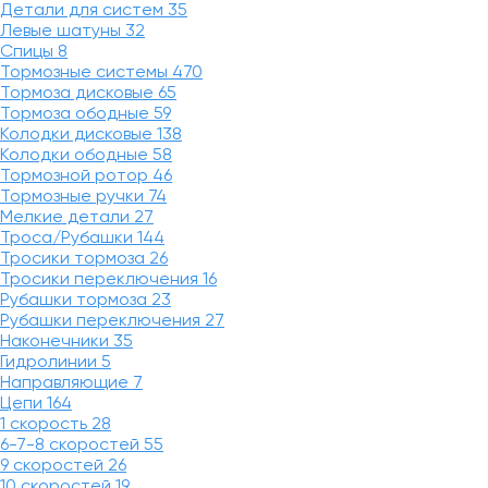
Детали для систем
35
Левые шатуны
32
Спицы
8
Тормозные системы
470
Тормоза дисковые
65
Тормоза ободные
59
Колодки дисковые
138
Колодки ободные
58
Тормозной ротор
46
Тормозные ручки
74
Мелкие детали
27
Троса/Рубашки
144
Тросики тормоза
26
Тросики переключения
16
Рубашки тормоза
23
Рубашки переключения
27
Наконечники
35
Гидролинии
5
Направляющие
7
Цепи
164
1 скорость
28
6-7-8 скоростей
55
9 скоростей
26
10 скоростей
19