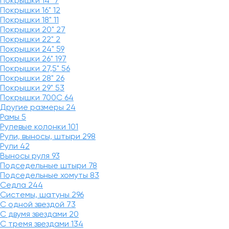
Покрышки 14"
7
Покрышки 16"
12
Покрышки 18"
11
Покрышки 20"
27
Покрышки 22"
2
Покрышки 24"
59
Покрышки 26"
197
Покрышки 27,5"
56
Покрышки 28"
26
Покрышки 29"
53
Покрышки 700C
64
Другие размеры
24
Рамы
5
Рулевые колонки
101
Рули, выносы, штыри
298
Рули
42
Выносы руля
93
Подседельные штыри
78
Подседельные хомуты
83
Седла
244
Системы, шатуны
296
С одной звездой
73
С двумя звездами
20
С тремя звездами
134