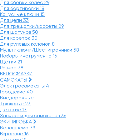
Для сборки колес
29
Для бортировки
18
Конусные ключи
15
Для цепи
33
Для трещотки/кассеты
29
Для шатунов
50
Для кареток
30
Для рулевых колонок
8
Мультиключи/Шестигранники
58
Наборы инструмента
16
Щётки
21
Разное
38
ВЕЛОСМАЗКИ
САМОКАТЫ
Электросамокаты
4
Городские
40
Внедорожные
Трюковые
23
Детские
17
Запчасти для самокатов
36
ЭКИПИРОВКА
Велошлема
79
Взрослые
16
Детские
21