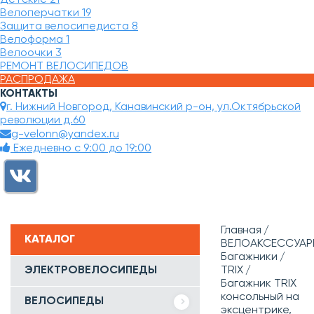
Велоперчатки
19
Защита велосипедиста
8
Велоформа
1
Велоочки
3
РЕМОНТ ВЕЛОСИПЕДОВ
РАСПРОДАЖА
КОНТАКТЫ
г. Нижний Новгород, Канавинский р-он, ул.Октябрьской
революции д.60
g-velonn@yandex.ru
Ежедневно с 9:00 до 19:00
Главная
КАТАЛОГ
ВЕЛОАКСЕССУАР
Багажники
ЭЛЕКТРОВЕЛОСИПЕДЫ
TRIX
Багажник TRIX
консольный на
ВЕЛОСИПЕДЫ
эксцентрике,