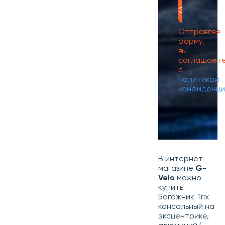
Отправляя
форму,
вы
соглашает
с
политикой
конфиденци
В интернет-
магазине
G-
Velo
можно
купить
Багажник Trix
консольный на
эксцентрике,