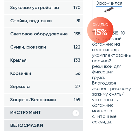
Закончился
Звуковые устройства
170
Стойки, подножки
81
скидка
15%
TRIX KW-618-10
Световое оборудование
195
- консольный
багажник на
Сумки, рюкзаки
122
велосипеды
укомплектованн
Крылья
133
прочной
резинкой для
фиксации
Корзинки
56
груза.
Благодаря
Зеркала
27
эксцентриковому
зажиму снять/
Защита/Велозамки
169
установить
багажник
можно за
ИНСТРУМЕНТ
считанные
секунды.
ВЕЛОСМАЗКИ