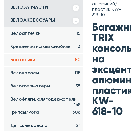
алюминий/
ВЕЛОЗАПЧАСТИ
пластик KW-
618-10
ВЕЛОАКСЕССУАРЫ
Багажн
Велоаптечки
15
TRIX
консол
Крепления на автомобиль
3
на
Багажники
80
эксцент
Велонасосы
115
алюмин
Велокомпьютеры
35
пласти
KW-
Велофляги, флягодержатели
165
618-10
Грипсы/Рога
306
Детские кресла
21