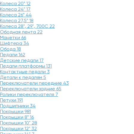
Колеса 20"
12
Колеса 24"
17
Колеса 26"
44
Колеса 27,5"
18
Колеса 28", 29", 700С
22
Ободная лента
22
Манетки
66
Шифтера
34
Обода
18
Педали
162
Детские педали
17
Педали платформы
131
Контактные педали
3
Детали к педалям
5
Переключатели передние
43
Переключатели задние
65
Ролики переключателя
7
Петухи
191
Подшипники
34
Покрышки
981
Покрышки 8"
16
Покрышки 10"
28
Покрышки 12"
32