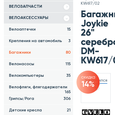
KW617/02
ВЕЛОЗАПЧАСТИ
Багажн
ВЕЛОАКСЕССУАРЫ
Joykie
Велоаптечки
15
26"
серебр
Крепления на автомобиль
3
DM-
Багажники
80
KW617/
Велонасосы
115
Велокомпьютеры
35
скидка
Закончился
14%
Велофляги, флягодержатели
165
Грипсы/Рога
306
Детские кресла
21