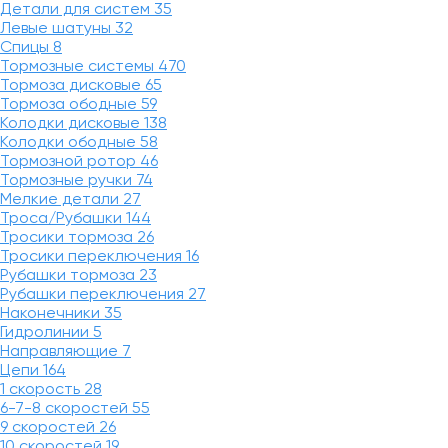
Детали для систем
35
Левые шатуны
32
Спицы
8
Тормозные системы
470
Тормоза дисковые
65
Тормоза ободные
59
Колодки дисковые
138
Колодки ободные
58
Тормозной ротор
46
Тормозные ручки
74
Мелкие детали
27
Троса/Рубашки
144
Тросики тормоза
26
Тросики переключения
16
Рубашки тормоза
23
Рубашки переключения
27
Наконечники
35
Гидролинии
5
Направляющие
7
Цепи
164
1 скорость
28
6-7-8 скоростей
55
9 скоростей
26
10 скоростей
19