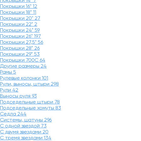
Покрышки 14"
7
Покрышки 16"
12
Покрышки 18"
11
Покрышки 20"
27
Покрышки 22"
2
Покрышки 24"
59
Покрышки 26"
197
Покрышки 27,5"
56
Покрышки 28"
26
Покрышки 29"
53
Покрышки 700C
64
Другие размеры
24
Рамы
5
Рулевые колонки
101
Рули, выносы, штыри
298
Рули
42
Выносы руля
93
Подседельные штыри
78
Подседельные хомуты
83
Седла
244
Системы, шатуны
296
С одной звездой
73
С двумя звездами
20
С тремя звездами
134