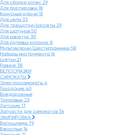
Для сборки колес
29
Для бортировки
18
Конусные ключи
15
Для цепи
33
Для трещотки/кассеты
29
Для шатунов
50
Для кареток
30
Для рулевых колонок
8
Мультиключи/Шестигранники
58
Наборы инструмента
16
Щётки
21
Разное
38
ВЕЛОСМАЗКИ
САМОКАТЫ
Электросамокаты
4
Городские
40
Внедорожные
Трюковые
23
Детские
17
Запчасти для самокатов
36
ЭКИПИРОВКА
Велошлема
79
Взрослые
16
Детские
21