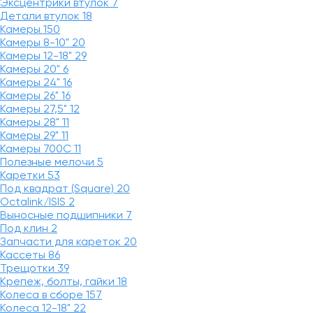
Эксцентрики втулок
7
Детали втулок
18
Камеры
150
Камеры 8-10"
20
Камеры 12-18"
29
Камеры 20"
6
Камеры 24"
16
Камеры 26"
16
Камеры 27,5"
12
Камеры 28"
11
Камеры 29"
11
Камеры 700C
11
Полезные мелочи
5
Каретки
53
Под квадрат (Square)
20
Octalink/ISIS
2
Выносные подшипники
7
Под клин
2
Запчасти для кареток
20
Кассеты
86
Трещотки
39
Крепеж, болты, гайки
18
Колеса в сборе
157
Колеса 12-18"
22