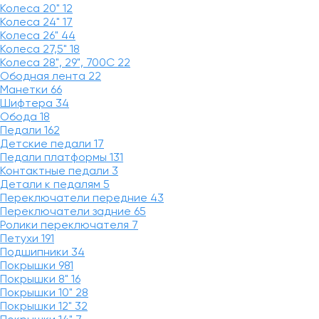
Колеса 20"
12
Колеса 24"
17
Колеса 26"
44
Колеса 27,5"
18
Колеса 28", 29", 700С
22
Ободная лента
22
Манетки
66
Шифтера
34
Обода
18
Педали
162
Детские педали
17
Педали платформы
131
Контактные педали
3
Детали к педалям
5
Переключатели передние
43
Переключатели задние
65
Ролики переключателя
7
Петухи
191
Подшипники
34
Покрышки
981
Покрышки 8"
16
Покрышки 10"
28
Покрышки 12"
32