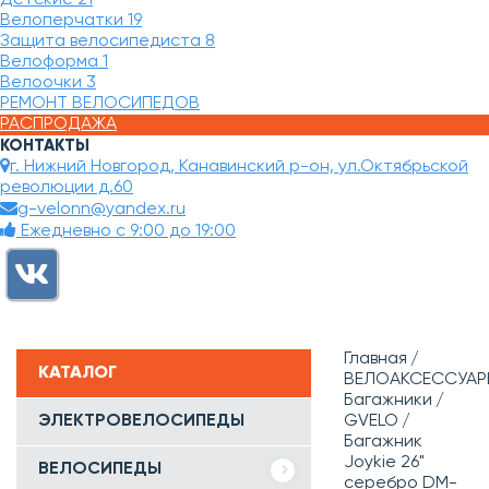
Велоперчатки
19
Защита велосипедиста
8
Велоформа
1
Велоочки
3
РЕМОНТ ВЕЛОСИПЕДОВ
РАСПРОДАЖА
КОНТАКТЫ
г. Нижний Новгород, Канавинский р-он, ул.Октябрьской
революции д.60
g-velonn@yandex.ru
Ежедневно с 9:00 до 19:00
Главная
КАТАЛОГ
ВЕЛОАКСЕССУАР
Багажники
ЭЛЕКТРОВЕЛОСИПЕДЫ
GVELO
Багажник
Joykie 26"
ВЕЛОСИПЕДЫ
серебро DM-