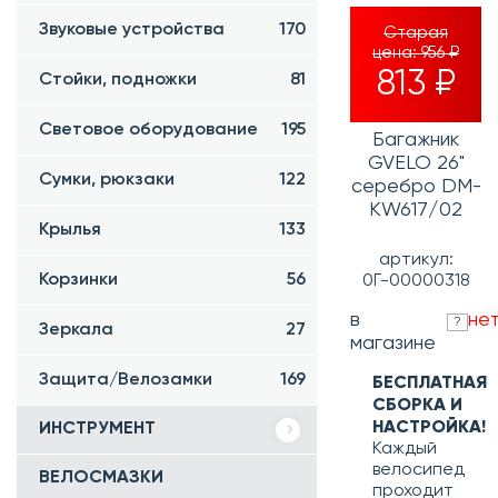
Звуковые устройства
170
Старая
цена:
956 ₽
813 ₽
Стойки, подножки
81
Световое оборудование
195
Багажник
GVELO 26"
Сумки, рюкзаки
122
серебро DM-
KW617/02
Крылья
133
артикул:
Корзинки
56
0Г-00000318
в
не
?
Зеркала
27
магазине
Защита/Велозамки
169
БЕСПЛАТНАЯ
СБОРКА И
НАСТРОЙКА!
ИНСТРУМЕНТ
Каждый
велосипед
ВЕЛОСМАЗКИ
проходит