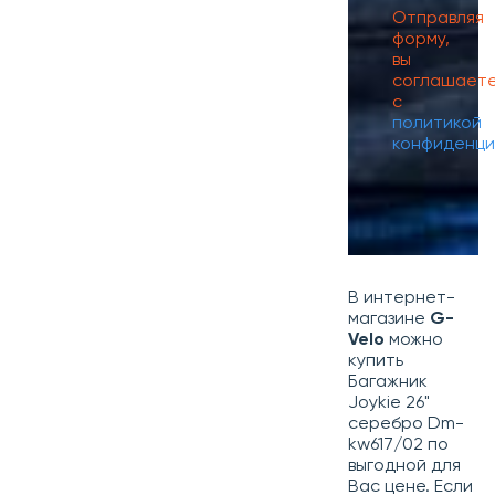
Отправляя
форму,
вы
соглашает
с
политикой
конфиденци
В интернет-
магазине
G-
Velo
можно
купить
Багажник
Joykie 26"
серебро Dm-
kw617/02 по
выгодной для
Вас цене. Если