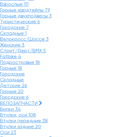
Взрослые
111
Горные хардтейлы
79
Горные двухподвесы
3
Туристические
6
Городские
7
Складные
1
Велокросс/Шоссе
3
Женские
3
Стрит/Дерт/BMX
5
Fatbike
4
Подростковые
18
Горные
18
Городские
Складные
Детские
26
Горные
20
Городские
6
ВЕЛОЗАПЧАСТИ
Вилки
34
Втулки, оси
108
Втулки передние
38
Втулки задние
20
Оси
23