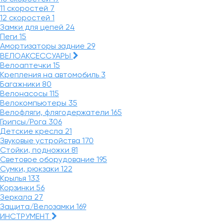
11 скоростей
7
12 скоростей
1
Замки для цепей
24
Пеги
15
Амортизаторы задние
29
ВЕЛОАКСЕССУАРЫ
Велоаптечки
15
Крепления на автомобиль
3
Багажники
80
Велонасосы
115
Велокомпьютеры
35
Велофляги, флягодержатели
165
Грипсы/Рога
306
Детские кресла
21
Звуковые устройства
170
Стойки, подножки
81
Световое оборудование
195
Сумки, рюкзаки
122
Крылья
133
Корзинки
56
Зеркала
27
Защита/Велозамки
169
ИНСТРУМЕНТ