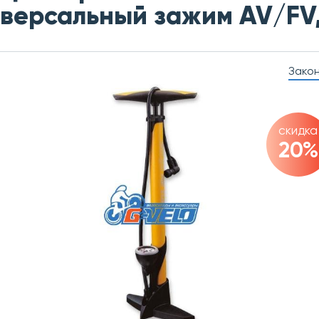
версальный зажим AV/FV, 
Зако
скидка
20%