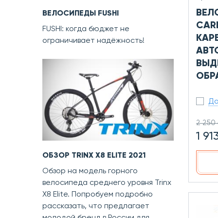
ВЕЛ
ВЕЛОСИПЕДЫ FUSHI
CAR
FUSHI: когда бюджет не
КАР
ограничивает надёжность!
АВТ
ВЫД
ОБР
До
2 250
1 91
ОБЗОР TRINX X8 ELITE 2021
Обзор на модель горного
велосипеда среднего уровня Trinx
X8 Elite. Попробуем подробно
рассказать, что предлагает