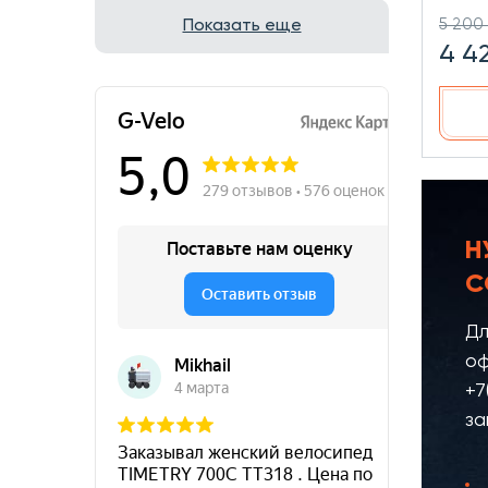
5 200
Показать еще
4 4
Н
С
Дл
оф
+7
за