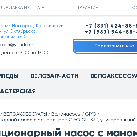
ДОСТАВКА И ОПЛАТА
ГАРАНТИЯ
КО
ижний Новгород, Канавинский
+7 (831) 424-88-
н, ул.Октябрьской
+7 (987) 544-88
олюции д.60
elonn@yandex.ru
Перезвоните мне
невно с 9:00 до 19:00
ИПЕДЫ
ВЕЛОЗАПЧАСТИ
ВЕЛОАКСЕССУ
АСТЕРСКАЯ
ВЕЛОАКСЕССУАРЫ
Велонасосы
GIYO
арный насос с манометром GIYO GF-33P, универсальный заж
ционарный насос с маном