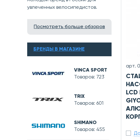
молодой бренд в России для
увлеченных велосипедистов.
Посмотреть больше обзоров
БРЕНДЫ В МАГАЗИНЕ
арт. 0
VINCA SPORT
СТА
Товаров: 723
НАС
LCD
TRIX
GIYO
Товаров: 601
АЛЮ
КОРП
SHIMANO
Товаров: 455
До