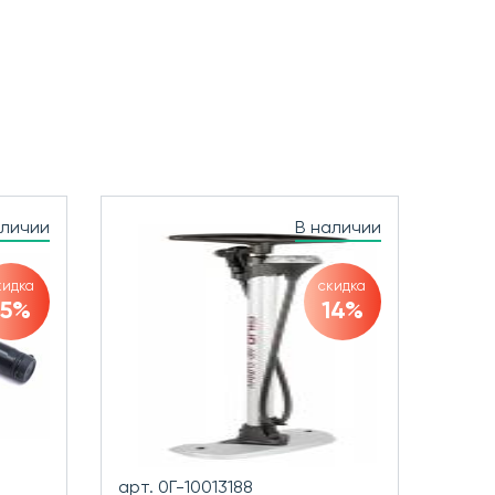
аличии
В наличии
кидка
скидка
15%
14%
арт. 0Г-10013188