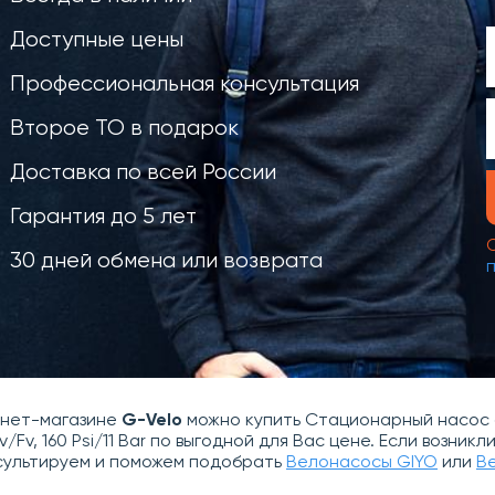
Доступные цены
Профессиональная консультация
Второе ТО в подарок
Доставка по всей России
Гарантия до 5 лет
30 дней обмена или возврата
рнет-магазине
G-Velo
можно купить Стационарный насос 
v/Fv, 160 Psi/11 Bar по выгодной для Вас цене. Если возни
сультируем и поможем подобрать
Велонасосы GIYO
или
В