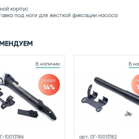
ьной корпус
тавка под ноги для жесткой фиксации насоса
МЕНДУЕМ
В наличии
В н
скидка
с
14%
0Г-10013186
арт. 0Г-10013182