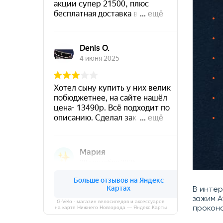
В инте
зажим A
G-Velo - магазин велосипедов и аксессуаров
прокон
на карте Нижнего Новгорода — Яндекс.Карты