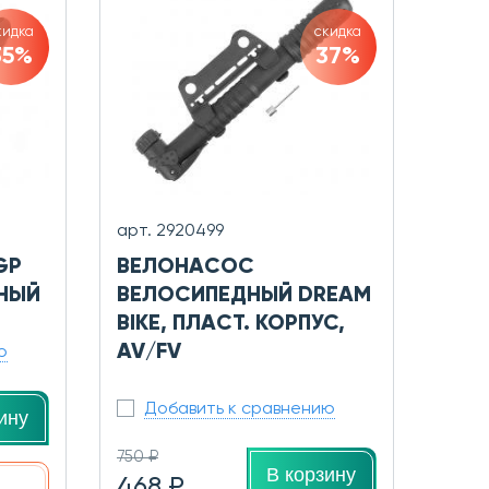
кидка
скидка
35%
37%
арт. 2920499
GP
ВЕЛОНАСОС
РНЫЙ
ВЕЛОСИПЕДНЫЙ DREAM
BIKE, ПЛАСТ. КОРПУС,
AV/FV
ю
Добавить к сравнению
ину
750 ₽
В корзину
468 ₽