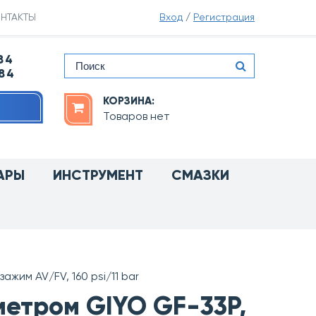
НТАКТЫ
Вход
/
Регистрация
84
-84
КОРЗИНА:
Товаров нет
АРЫ
ИНСТРУМЕНТ
СМАЗКИ
им AV/FV, 160 psi/11 bar
етром GIYO GF-33P,