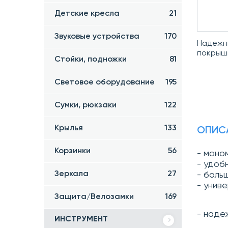
Детские кресла
21
Звуковые устройства
170
Надежны
покрыш
Стойки, подножки
81
Световое оборудование
195
Сумки, рюкзаки
122
Крылья
133
ОПИС
Корзинки
56
- маном
- удоб
Зеркала
27
- боль
- унив
Защита/Велозамки
169
- наде
ИНСТРУМЕНТ