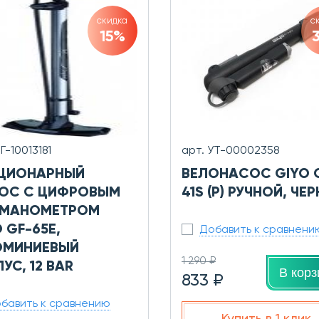
скидка
с
15%
Г-10013181
арт. УТ-00002358
ЦИОНАРНЫЙ
ВЕЛОНАСОС GIYO 
ОС С ЦИФРОВЫМ
41S (P) РУЧНОЙ, ЧЕ
 МАНОМЕТРОМ
 GF-65E,
Добавить к сравнени
МИНИЕВЫЙ
1 290 ₽
УС, 12 BAR
В корз
833 ₽
бавить к сравнению
Купить в 1 клик