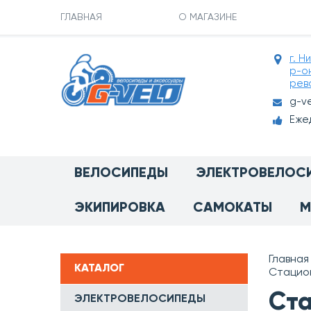
ГЛАВНАЯ
О МАГАЗИНЕ
г. Н
р-о
рев
g-v
Ежед
ВЕЛОСИПЕДЫ
ЭЛЕКТРОВЕЛОС
ЭКИПИРОВКА
САМОКАТЫ
М
Главная
КАТАЛОГ
Стацион
Ста
ЭЛЕКТРОВЕЛОСИПЕДЫ