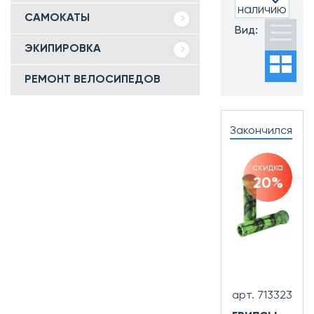
наличию
САМОКАТЫ
Часто ищут:
Вид:
Новинки
ЭКИПИРОВКА
Хиты
продаж
РЕМОНТ ВЕЛОСИПЕДОВ
Распродажа
Закончился
скидка
20%
арт. 713323