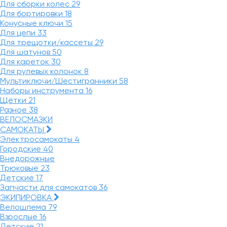
Для сборки колес
29
Для бортировки
18
Конусные ключи
15
Для цепи
33
Для трещотки/кассеты
29
Для шатунов
50
Для кареток
30
Для рулевых колонок
8
Мультиключи/Шестигранники
58
Наборы инструмента
16
Щётки
21
Разное
38
ВЕЛОСМАЗКИ
САМОКАТЫ
Электросамокаты
4
Городские
40
Внедорожные
Трюковые
23
Детские
17
Запчасти для самокатов
36
ЭКИПИРОВКА
Велошлема
79
Взрослые
16
Детские
21