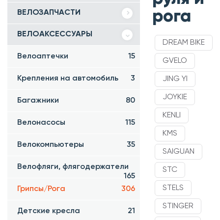
рога
ВЕЛОЗАПЧАСТИ
ВЕЛОАКСЕССУАРЫ
DREAM BIKE
Велоаптечки
15
GVELO
Крепления на автомобиль
3
JING YI
JOYKIE
Багажники
80
KENLI
Велонасосы
115
KMS
Велокомпьютеры
35
SAIGUAN
Велофляги, флягодержатели
STC
165
STELS
Грипсы/Рога
306
STINGER
Детские кресла
21