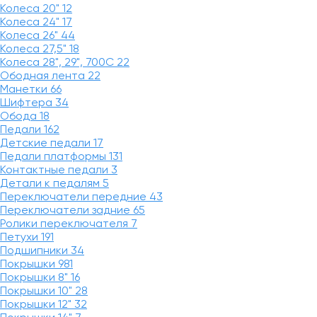
Колеса 20"
12
Колеса 24"
17
Колеса 26"
44
Колеса 27,5"
18
Колеса 28", 29", 700С
22
Ободная лента
22
Манетки
66
Шифтера
34
Обода
18
Педали
162
Детские педали
17
Педали платформы
131
Контактные педали
3
Детали к педалям
5
Переключатели передние
43
Переключатели задние
65
Ролики переключателя
7
Петухи
191
Подшипники
34
Покрышки
981
Покрышки 8"
16
Покрышки 10"
28
Покрышки 12"
32