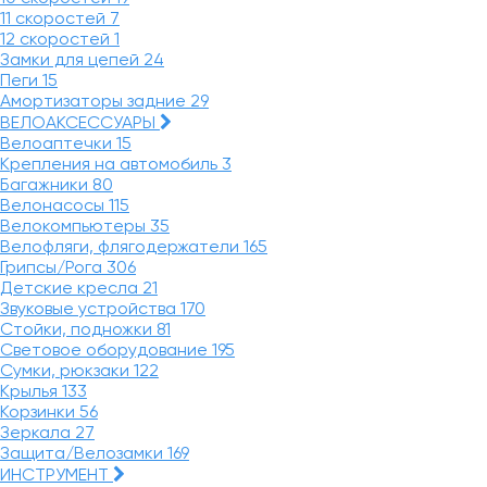
11 скоростей
7
12 скоростей
1
Замки для цепей
24
Пеги
15
Амортизаторы задние
29
ВЕЛОАКСЕССУАРЫ
Велоаптечки
15
Крепления на автомобиль
3
Багажники
80
Велонасосы
115
Велокомпьютеры
35
Велофляги, флягодержатели
165
Грипсы/Рога
306
Детские кресла
21
Звуковые устройства
170
Стойки, подножки
81
Световое оборудование
195
Сумки, рюкзаки
122
Крылья
133
Корзинки
56
Зеркала
27
Защита/Велозамки
169
ИНСТРУМЕНТ