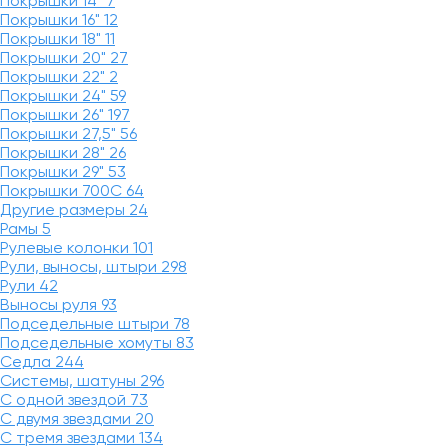
Покрышки 14"
7
Покрышки 16"
12
Покрышки 18"
11
Покрышки 20"
27
Покрышки 22"
2
Покрышки 24"
59
Покрышки 26"
197
Покрышки 27,5"
56
Покрышки 28"
26
Покрышки 29"
53
Покрышки 700C
64
Другие размеры
24
Рамы
5
Рулевые колонки
101
Рули, выносы, штыри
298
Рули
42
Выносы руля
93
Подседельные штыри
78
Подседельные хомуты
83
Седла
244
Системы, шатуны
296
С одной звездой
73
С двумя звездами
20
С тремя звездами
134