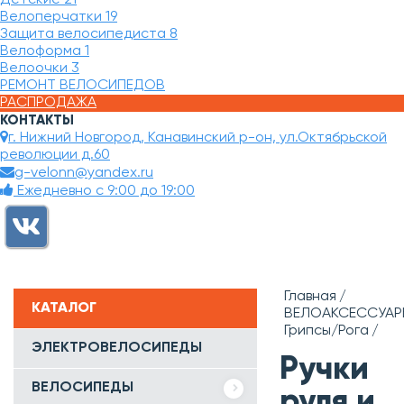
Велоперчатки
19
Защита велосипедиста
8
Велоформа
1
Велоочки
3
РЕМОНТ ВЕЛОСИПЕДОВ
РАСПРОДАЖА
КОНТАКТЫ
г. Нижний Новгород, Канавинский р-он, ул.Октябрьской
революции д.60
g-velonn@yandex.ru
Ежедневно с 9:00 до 19:00
Главная
КАТАЛОГ
ВЕЛОАКСЕССУАР
Грипсы/Рога
ЭЛЕКТРОВЕЛОСИПЕДЫ
Ручки
ВЕЛОСИПЕДЫ
руля и