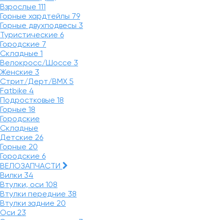
Взрослые
111
Горные хардтейлы
79
Горные двухподвесы
3
Туристические
6
Городские
7
Складные
1
Велокросс/Шоссе
3
Женские
3
Стрит/Дерт/BMX
5
Fatbike
4
Подростковые
18
Горные
18
Городские
Складные
Детские
26
Горные
20
Городские
6
ВЕЛОЗАПЧАСТИ
Вилки
34
Втулки, оси
108
Втулки передние
38
Втулки задние
20
Оси
23