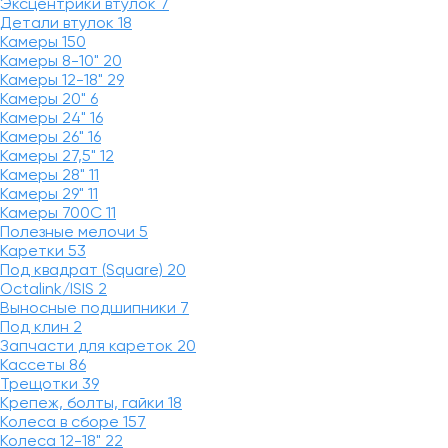
Эксцентрики втулок
7
Детали втулок
18
Камеры
150
Камеры 8-10"
20
Камеры 12-18"
29
Камеры 20"
6
Камеры 24"
16
Камеры 26"
16
Камеры 27,5"
12
Камеры 28"
11
Камеры 29"
11
Камеры 700C
11
Полезные мелочи
5
Каретки
53
Под квадрат (Square)
20
Octalink/ISIS
2
Выносные подшипники
7
Под клин
2
Запчасти для кареток
20
Кассеты
86
Трещотки
39
Крепеж, болты, гайки
18
Колеса в сборе
157
Колеса 12-18"
22