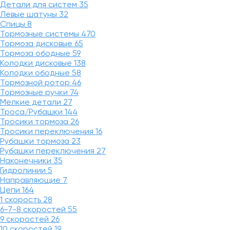
Детали для систем
35
Левые шатуны
32
Спицы
8
Тормозные системы
470
Тормоза дисковые
65
Тормоза ободные
59
Колодки дисковые
138
Колодки ободные
58
Тормозной ротор
46
Тормозные ручки
74
Мелкие детали
27
Троса/Рубашки
144
Тросики тормоза
26
Тросики переключения
16
Рубашки тормоза
23
Рубашки переключения
27
Наконечники
35
Гидролинии
5
Направляющие
7
Цепи
164
1 скорость
28
6-7-8 скоростей
55
9 скоростей
26
10 скоростей
19