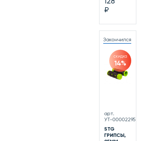
128
₽
Закончился
скидка
14%
арт.
УТ-00002295
STG
ГРИПСЫ,