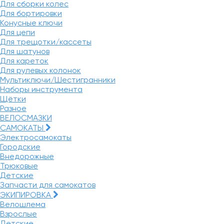
Для сборки колес
Для бортировки
Конусные ключи
Для цепи
Для трещотки/кассеты
Для шатунов
Для кареток
Для рулевых колонок
Мультиключи/Шестигранники
Наборы инструмента
Щётки
Разное
ВЕЛОСМАЗКИ
САМОКАТЫ
Электросамокаты
Городские
Внедорожные
Трюковые
Детские
Запчасти для самокатов
ЭКИПИРОВКА
Велошлема
Взрослые
Детские