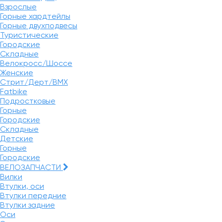
Взрослые
Горные хардтейлы
Горные двухподвесы
Туристические
Городские
Складные
Велокросс/Шоссе
Женские
Стрит/Дерт/BMX
Fatbike
Подростковые
Горные
Городские
Складные
Детские
Горные
Городские
ВЕЛОЗАПЧАСТИ
Вилки
Втулки, оси
Втулки передние
Втулки задние
Оси