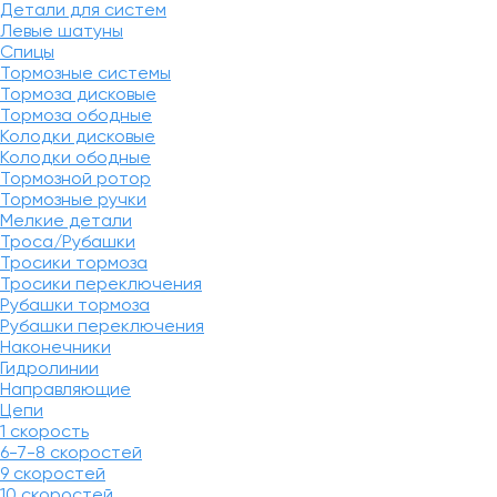
Детали для систем
Левые шатуны
Спицы
Тормозные системы
Тормоза дисковые
Тормоза ободные
Колодки дисковые
Колодки ободные
Тормозной ротор
Тормозные ручки
Мелкие детали
Троса/Рубашки
Тросики тормоза
Тросики переключения
Рубашки тормоза
Рубашки переключения
Наконечники
Гидролинии
Направляющие
Цепи
1 скорость
6-7-8 скоростей
9 скоростей
10 скоростей