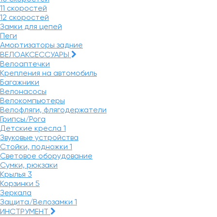
11 скоростей
12 скоростей
Замки для цепей
Пеги
Амортизаторы задние
ВЕЛОАКСЕССУАРЫ
Велоаптечки
Крепления на автомобиль
Багажники
Велонасосы
Велокомпьютеры
Велофляги, флягодержатели
Грипсы/Рога
Детские кресла
1
Звуковые устройства
Стойки, подножки
1
Световое оборудование
Сумки, рюкзаки
Крылья
3
Корзинки
5
Зеркала
Защита/Велозамки
1
ИНСТРУМЕНТ