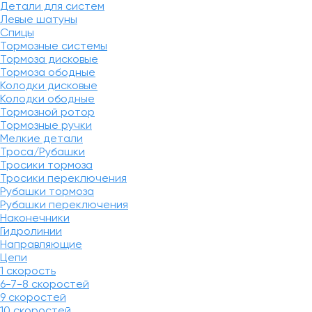
Детали для систем
Левые шатуны
Спицы
Тормозные системы
Тормоза дисковые
Тормоза ободные
Колодки дисковые
Колодки ободные
Тормозной ротор
Тормозные ручки
Мелкие детали
Троса/Рубашки
Тросики тормоза
Тросики переключения
Рубашки тормоза
Рубашки переключения
Наконечники
Гидролинии
Направляющие
Цепи
1 скорость
6-7-8 скоростей
9 скоростей
10 скоростей