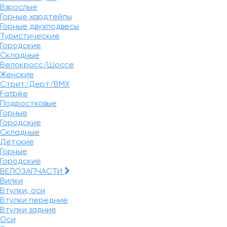
Взрослые
Горные хардтейлы
Горные двухподвесы
Туристические
Городские
Складные
Велокросс/Шоссе
Женские
Стрит/Дерт/BMX
Fatbike
Подростковые
Горные
Городские
Складные
Детские
Горные
Городские
ВЕЛОЗАПЧАСТИ
Вилки
Втулки, оси
Втулки передние
Втулки задние
Оси