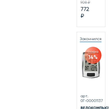
908 ₽
772
₽
Закончился
скидка
14%
арт.
0Г-00001137
ВЕЛОКОМПЬЮ