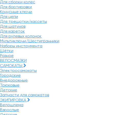
Для сборки колес
Для бортировки
Конусные ключи
Для цепи
Для трещотки/кассеты
Для шатунов
Для кареток
Для рулевых колонок
Мультиключи/Шестигранники
Наборы инструмента
Щётки
Разное
ВЕЛОСМАЗКИ
САМОКАТЫ
Электросамокаты
Городские
Внедорожные
Трюковые
Детские
Запчасти для самокатов
ЭКИПИРОВКА
Велошлема
Взрослые
Детские