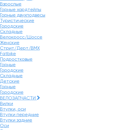
Взрослые
Горные хардтейлы
Горные двухподвесы
Туристические
Городские
Складные
Велокросс/Шоссе
Женские
Стрит/Дерт/BMX
Fatbike
Подростковые
Горные
Городские
Складные
Детские
Горные
Городские
ВЕЛОЗАПЧАСТИ
Вилки
Втулки, оси
Втулки передние
Втулки задние
Оси