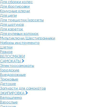
Для сборки колес
Для бортировки
Конусные ключи
Для цепи
Для трещотки/кассеты
Для шатунов
Для кареток
Для рулевых колонок
Мультиключи/Шестигранники
Наборы инструмента
Щётки
Разное
ВЕЛОСМАЗКИ
САМОКАТЫ
Электросамокаты
Городские
Внедорожные
Трюковые
Детские
Запчасти для самокатов
ЭКИПИРОВКА
Велошлема
Взрослые
Детские