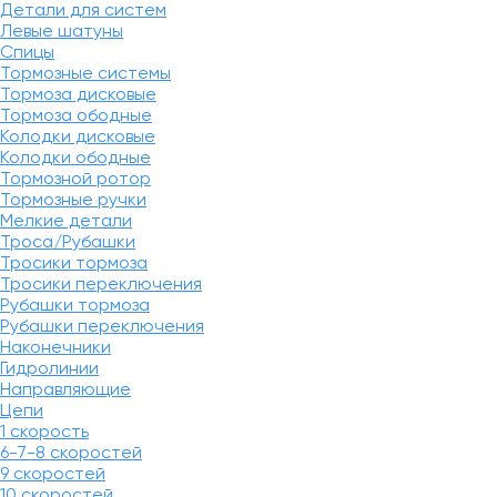
Детали для систем
Левые шатуны
Спицы
Тормозные системы
Тормоза дисковые
Тормоза ободные
Колодки дисковые
Колодки ободные
Тормозной ротор
Тормозные ручки
Мелкие детали
Троса/Рубашки
Тросики тормоза
Тросики переключения
Рубашки тормоза
Рубашки переключения
Наконечники
Гидролинии
Направляющие
Цепи
1 скорость
6-7-8 скоростей
9 скоростей
10 скоростей