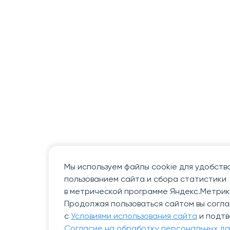
Мы используем файлы cookie для удобств
пользованием сайта и сбора статистики
в метрической программе Яндекс.Метрик
Продолжая пользоваться сайтом вы согл
с
Условиями использования сайта
и подт
Согласие на обработку персональных д